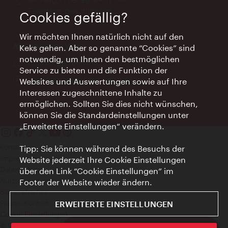
Feiertags geschlossen
Cookies gefällig?
Wir möchten Ihnen natürlich nicht auf den
AI Concierge Wien
Keks gehen. Aber so genannte “Cookies” sind
notwendig, um Ihnen den bestmöglichen
Ort:
concierge.wien.info
Service zu bieten und die Funktion der
Öffnungszeiten:
Informationen rund um die Uhr
Websites und Auswertungen sowie auf Ihre
Interessen zugeschnittene Inhalte zu
ermöglichen. Sollten Sie dies nicht wünschen,
können Sie die Standardeinstellungen unter
„Erweiterte Einstellungen“ verändern.
Kontakt
Tipp: Sie können während des Besuchs der
Impressum
Website jederzeit Ihre Cookie Einstellungen
Datenschutz
über den Link “Cookie Einstellungen” im
Nutzungsbedingungen
Footer der Website wieder ändern.
Barrierefreiheit
Presse-Kontakt
ERWEITERTE EINSTELLUNGEN
Cookie Einstellungen
© Copyright WienTourismus