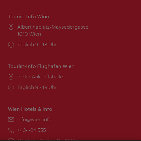
Tourist-Info Wien
Ort:
Albertinaplatz/Maysedergasse
1010 Wien
Öffnungszeiten:
Täglich 9 - 18 Uhr
Tourist-Info Flughafen Wien
Ort:
in der Ankunftshalle
Öffnungszeiten:
Täglich 9 - 18 Uhr
Wien Hotels & Info
Email:
info@wien.info
Telefon:
+43-1-24 555
Öffnungszeiten:
Montag - Freitag 9 – 17 Uhr