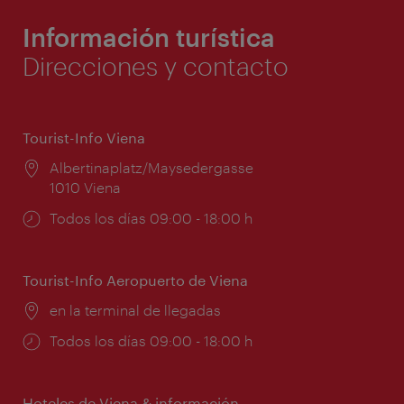
Información turística
Direcciones y contacto
Tourist-Info Viena
Lugar:
Albertinaplatz/Maysedergasse
1010 Viena
Horarios
Todos los días 09:00 - 18:00 h
de
apertura:
Tourist-Info Aeropuerto de Viena
Lugar:
en la terminal de llegadas
Horarios
Todos los días 09:00 - 18:00 h
de
apertura:
Hoteles de Viena & información