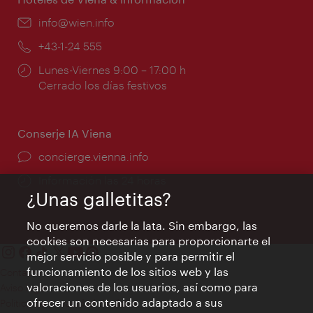
e-
info@wien.info
mail:
Teléfono:
+43-1-24 555
Horarios
Lunes-Viernes 9:00 – 17:00 h
de
Cerrado los días festivos
apertura:
Conserje IA Viena
concierge.vienna.info
Información las 24 horas
¿Unas galletitas?
No queremos darle la lata. Sin embargo, las
cookies son necesarias para proporcionarte el
mejor servicio posible y para permitir el
funcionamiento de los sitios web y las
Contacto
valoraciones de los usuarios, así como para
Aviso legal
ofrecer un contenido adaptado a sus
Política de privacidad de datos