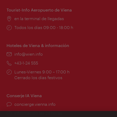
apertura:
Tourist-Info Aeropuerto de Viena
Lugar:
en la terminal de llegadas
Horarios
Todos los días 09:00 - 18:00 h
de
apertura:
Hoteles de Viena & información
e-
info@wien.info
mail:
Teléfono:
+43-1-24 555
Horarios
Lunes-Viernes 9:00 – 17:00 h
de
Cerrado los días festivos
apertura:
Conserje IA Viena
concierge.vienna.info
Información las 24 horas