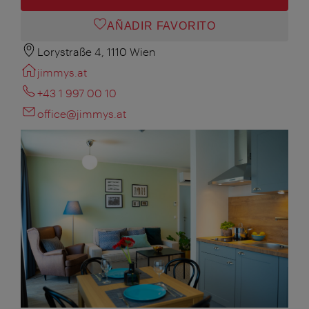
AÑADIR FAVORITO
Lorystraße 4, 1110 Wien
jimmys.at
+43 1 997 00 10
office@jimmys.at