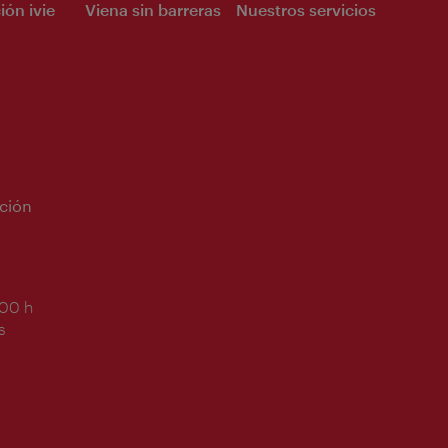
ión ivie
Viena sin barreras
Nuestros servicios
ción
:00 h
s