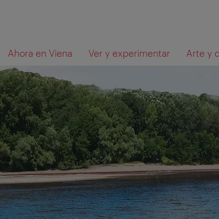
A
Al
Qué
Ahora en Viena
Ver y experimentar
Arte y 
la
contenido
está
navegación
buscando?