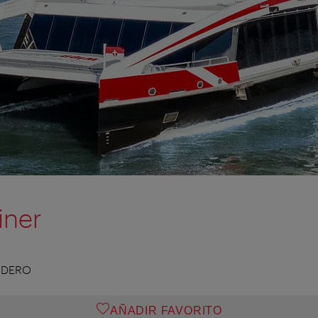
iner
ADERO
AÑADIR FAVORITO