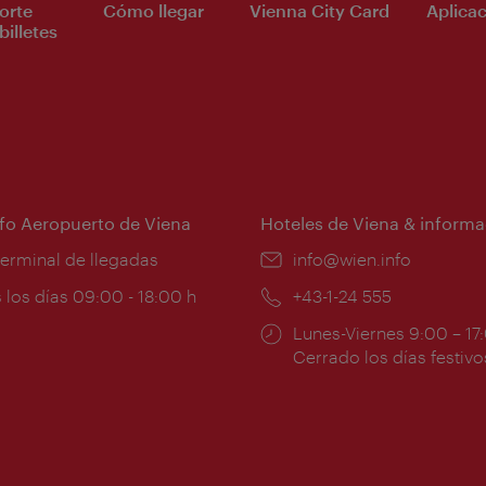
orte
Cómo llegar
Vienna City Card
Aplicac
billetes
nfo Aeropuerto de Viena
Hoteles de Viena & informa
:
terminal de llegadas
e-
info@wien.info
mail:
ios
 los días 09:00 - 18:00 h
Teléfono:
+43-1-24 555
Horarios
Lunes-Viernes 9:00 – 17
ura:
de
Cerrado los días festivo
apertura: