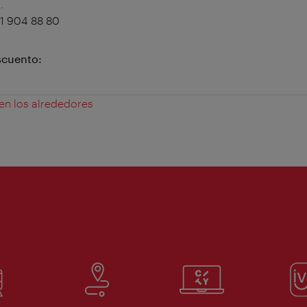
.
1 904 88 80
scuento:
 en los alrededores