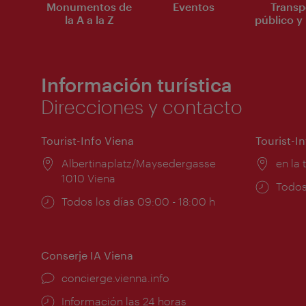
Monumentos de
Eventos
Transp
la A a la Z
público y 
Información turística
Direcciones y contacto
Tourist-Info Viena
Tourist-I
Lugar:
Albertinaplatz/Maysedergasse
Lugar
en la 
1010 Viena
Horar
Todos
Horarios
Todos los días 09:00 - 18:00 h
de
de
apert
apertura:
Conserje IA Viena
concierge.vienna.info
Información las 24 horas