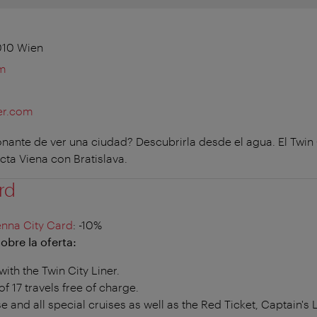
1010 Wien
om
er.com
ante de ver una ciudad? Descubrirla desde el agua. El Twin 
ta Viena con Bratislava.
rd
enna City Card
: -10%
obre la oferta:
ith the Twin City Liner.
f 17 travels free of charge.
e and all special cruises as well as the Red Ticket, Captain