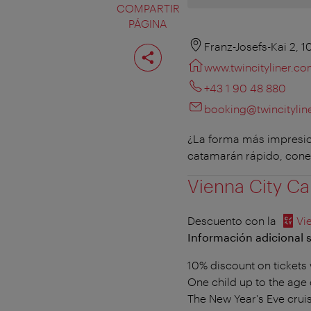
COMPARTIR
PÁGINA
Compartir
Franz-Josefs-Kai 2, 
página
www.twincityliner.c
+43 1 90 48 880
booking@twincitylin
¿La forma más impresion
catamarán rápido, conec
Vienna City Ca
Descuento con la
Vi
Información adicional s
10% discount on tickets w
One child up to the age o
The New Year's Eve cruis