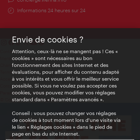
Öffnungszeiten:
Informations 24 heures sur 24
Envie de cookies ?
Attention, ceux-là ne se mangent pas ! Ces «
Contact
cookies » sont nécessaires au bon
Mentions obligatoires
fonctionnement des sites Internet et des
Charte sur le respect de la vie privée
évaluations, pour afficher du contenu adapté
Terms of Use
à vos intérêts et vous offrir le meilleur service
Accessibilité
possible. Si vous ne voulez pas accepter ces
Contact presse
cookies, vous pouvez modifier vos réglages
Paramètres de cookies
standard dans « Paramètres avancés ».
© Copyright WienTourismus
Conseil : vous pouvez changer vos réglages
de cookies à tout moment lors d'une visite via
le lien « Réglages cookies » dans le pied de
page en bas du site Internet.