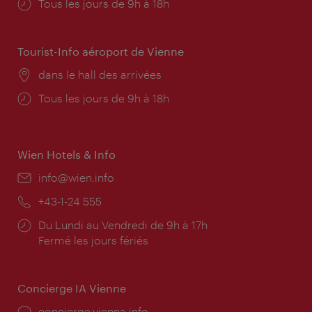
Horaires
Tous les jours de 9h à 18h
d'ouverture:
Tourist-Info aéroport de Vienne
Lieu:
dans le hall des arrivées
Horaires
Tous les jours de 9h à 18h
d'ouverture:
Wien Hotels & Info
E-
info@wien.info
mail:
Téléphone:
+43-1-24 555
Horaires
Du Lundi au Vendredi de 9h à 17h
d'ouverture:
Fermé les jours fériés
Concierge IA Vienne
Ort:
concierge.vienna.info