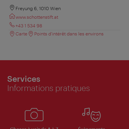
Freyung 6, 1010 Wien
www.schottenstift.at
+43 1 534 98
Carte
Points d'intérêt dans les environs
Services
Informations pratiques
Choses à voir de A à Z
Évènements