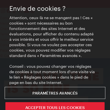
Envie de cookies ?
Attention, ceux-là ne se mangent pas ! Ces «
Contact
cookies » sont nécessaires au bon
Mentions obligatoires
fonctionnement des sites Internet et des
Charte sur le respect de la vie privée
évaluations, pour afficher du contenu adapté
Terms of Use
à vos intérêts et vous offrir le meilleur service
Accessibilité
possible. Si vous ne voulez pas accepter ces
Contact presse
cookies, vous pouvez modifier vos réglages
Paramètres de cookies
standard dans « Paramètres avancés ».
© Copyright WienTourismus
Conseil : vous pouvez changer vos réglages
de cookies à tout moment lors d'une visite via
le lien « Réglages cookies » dans le pied de
page en bas du site Internet.
PARAMÈTRES AVANCÉS
ACCEPTER TOUS LES COOKIES