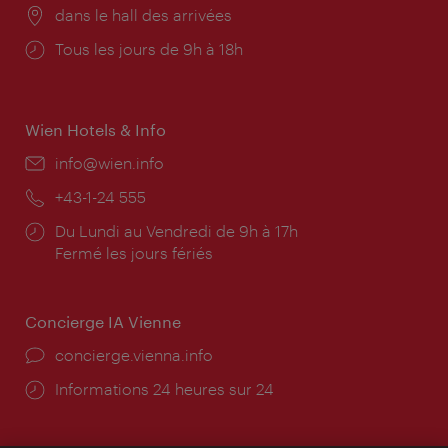
Lieu:
dans le hall des arrivées
Horaires
Tous les jours de 9h à 18h
d'ouverture:
Wien Hotels & Info
E-
info@wien.info
mail:
Téléphone:
+43-1-24 555
Horaires
Du Lundi au Vendredi de 9h à 17h
d'ouverture:
Fermé les jours fériés
Concierge IA Vienne
Ort:
concierge.vienna.info
Öffnungszeiten:
Informations 24 heures sur 24