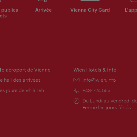
 publics
Arrivée
Vienna City Card
L'appl
ets
nfo aéroport de Vienne
Wien Hotels & Info
e hall des arrivées
E-
info@wien.info
mail:
res
es jours de 9h à 18h
Téléphone:
+43-1-24 555
rture:
Horaires
Du Lundi au Vendredi de
d'ouverture:
Fermé les jours fériés