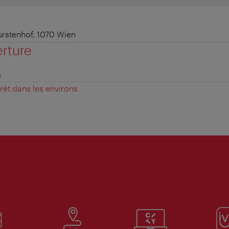
rstenhof, 1070 Wien
erture
0
érêt dans les environs