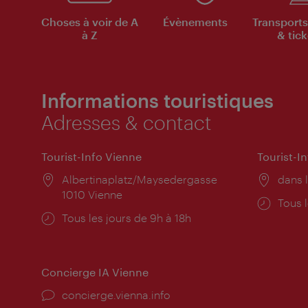
Choses à voir de A
Évènements
Transports
à Z
& tick
Informations touristiques
Adresses & contact
Tourist-Info Vienne
Tourist-I
Lieu:
Albertinaplatz/Maysedergasse
Lieu:
dans l
1010 Vienne
Horai
Tous l
Horaires
Tous les jours de 9h à 18h
d'ouve
d'ouverture:
Concierge IA Vienne
Ort:
concierge.vienna.info