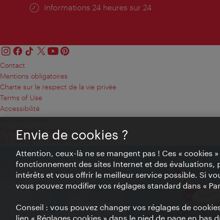
Öffnungszeiten:
Informations 24 heures sur 24
Contact
Mentions obligatoires
Charte sur le respect de la vie privée
Terms of Use
Accessibilité
Contact presse
Paramètres de cookies
Envie de cookies ?
© Copyright WienTourismus
Attention, ceux-là ne se mangent pas ! Ces « cookies 
fonctionnement des sites Internet et des évaluations, 
intérêts et vous offrir le meilleur service possible. Si 
vous pouvez modifier vos réglages standard dans « Pa
Conseil : vous pouvez changer vos réglages de cookies 
lien « Réglages cookies » dans le pied de page en bas du