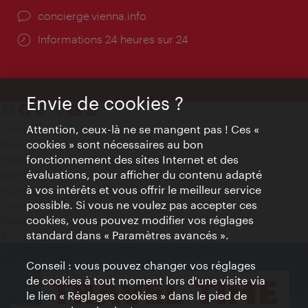
Ort:
concierge.vienna.info
Öffnungszeiten:
Informations 24 heures sur 24
Envie de cookies ?
Attention, ceux-là ne se mangent pas ! Ces «
Contact
cookies » sont nécessaires au bon
Mentions obligatoires
fonctionnement des sites Internet et des
Charte sur le respect de la vie privée
évaluations, pour afficher du contenu adapté
Terms of Use
à vos intérêts et vous offrir le meilleur service
Accessibilité
possible. Si vous ne voulez pas accepter ces
Contact presse
cookies, vous pouvez modifier vos réglages
Paramètres de cookies
standard dans « Paramètres avancés ».
© Copyright WienTourismus
Conseil : vous pouvez changer vos réglages
de cookies à tout moment lors d'une visite via
le lien « Réglages cookies » dans le pied de