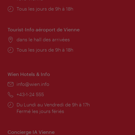
Horaires
Tous les jours de 9h à 18h
d'ouverture:
Tourist-Info aéroport de Vienne
Lieu:
dans le hall des arrivées
Horaires
Tous les jours de 9h à 18h
d'ouverture:
Wien Hotels & Info
E-
info@wien.info
mail:
Téléphone:
+43-1-24 555
Horaires
Du Lundi au Vendredi de 9h à 17h
d'ouverture:
Fermé les jours fériés
Concierge IA Vienne