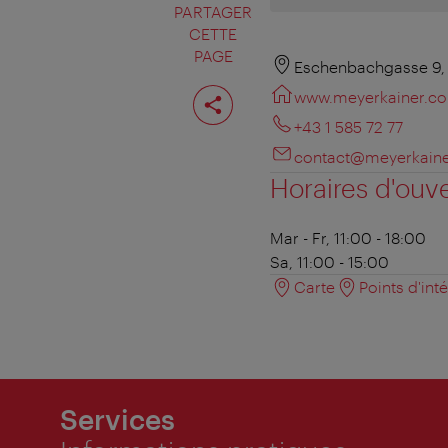
PARTAGER
CETTE
PAGE
Eschenbachgasse 9,
Partager
www.meyerkainer.c
cette
page
+43 1 585 72 77
contact@meyerkain
Horaires d'ouv
Mar - Fr, 11:00 - 18:00
Sa, 11:00 - 15:00
Carte
Points d'int
Services