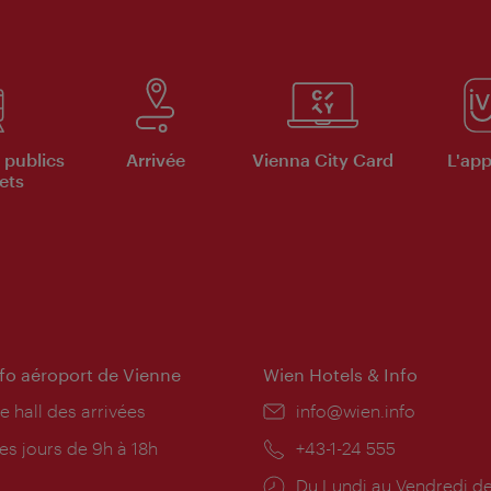
 publics
Arrivée
Vienna City Card
L'appl
ets
nfo aéroport de Vienne
Wien Hotels & Info
e hall des arrivées
E-
info@wien.info
mail:
res
es jours de 9h à 18h
Téléphone:
+43-1-24 555
rture:
Horaires
Du Lundi au Vendredi de