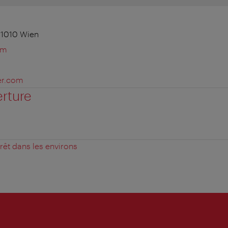
 1010 Wien
om
er.com
erture
érêt dans les environs