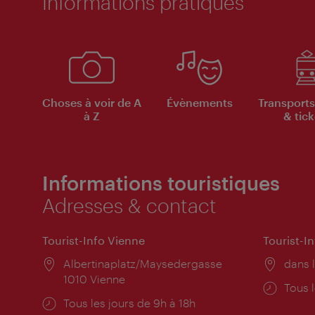
Informations pratiques
Choses à voir de A
Évènements
Transports
à Z
& tick
Informations touristiques
Adresses & contact
Tourist-Info Vienne
Tourist-I
Lieu:
Albertinaplatz/Maysedergasse
Lieu:
dans l
1010 Vienne
Horai
Tous l
Horaires
Tous les jours de 9h à 18h
d'ouve