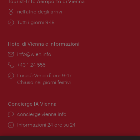
Tourist-Info Aeroporto di Vienna
Posizione:
nell’atrio degli arrivi
Orari
Tutti i giorni 9-18
di
apertura:
Hotel di Vienna e informazioni
Email:
info@wien.info
Telefono:
+43-1-24 555
Orari
Lunedì-Venerdì ore 9–17
di
Chiuso nei giorni festivi
apertura:
Concierge IA Vienna
Ort:
concierge.vienna.info
Öffnungszeiten:
Informazioni 24 ore su 24