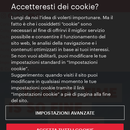
Accetteresti dei cookie?
Lungi da noi l’idea di volerti importunare. Ma il
fatto è che i cosiddetti “cookie” sono
Contatti
necessari al fine di offrirvi il miglior servizio
Colophon
possibile e consentire il funzionamento del
Dichiarazione sulla protezione dei dati
sito web, le analisi della navigazione e i
Terms of Use
contenuti ottimizzati in base ai tuoi interessi.
Accessibilità
Se non vuoi abilitarli, puoi modificare le tue
Contatto stampa
impostazioni standard in “Impostazioni
Impostazioni cookie
cookie”.
© Copyright WienTourismus
Suggerimento: quando visiti il sito puoi
modificare in qualsiasi momento le tue
impostazioni cookie tramite il link
“Impostazioni cookie” a piè di pagina alla fine
del sito.
IMPOSTAZIONI AVANZATE
ACCETTA TUTTI I COOKIE