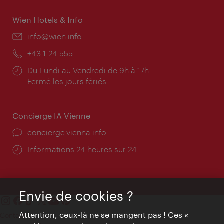
Wien Hotels & Info
E-
info@wien.info
mail:
Téléphone:
+43-1-24 555
Horaires
Du Lundi au Vendredi de 9h à 17h
d'ouverture:
Fermé les jours fériés
Concierge IA Vienne
Ort:
concierge.vienna.info
Öffnungszeiten:
Informations 24 heures sur 24
Envie de cookies ?
Attention, ceux-là ne se mangent pas ! Ces «
Contact