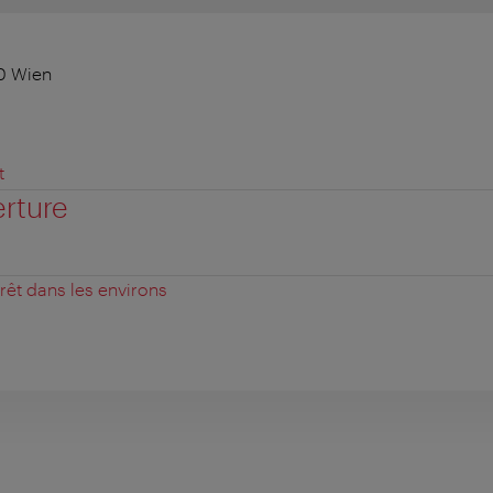
0 Wien
t
erture
érêt dans les environs