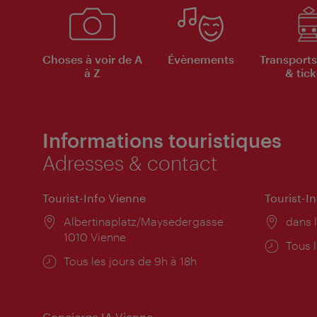
Choses à voir de A
Évènements
Transports
à Z
& tick
Informations touristiques
Adresses & contact
Tourist-Info Vienne
Tourist-I
Lieu:
Albertinaplatz/Maysedergasse
Lieu:
dans l
1010 Vienne
Horai
Tous l
Horaires
Tous les jours de 9h à 18h
d'ouve
d'ouverture:
Concierge IA Vienne