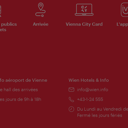
 publics
Arrivée
Vienna City Card
L'appl
ets
nfo aéroport de Vienne
Wien Hotels & Info
e hall des arrivées
E-
info@wien.info
mail:
res
es jours de 9h à 18h
Téléphone:
+43-1-24 555
rture:
Horaires
Du Lundi au Vendredi de
d'ouverture:
Fermé les jours fériés