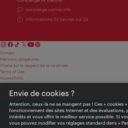
Ort:
concierge.vienna.info
Öffnungszeiten:
Informations 24 heures sur 24
Contact
Mentions obligatoires
Charte sur le respect de la vie privée
Terms of Use
Accessibilité
Contact presse
Paramètres de cookies
Envie de cookies ?
© Copyright WienTourismus
Attention, ceux-là ne se mangent pas ! Ces « cookies 
fonctionnement des sites Internet et des évaluations, 
intérêts et vous offrir le meilleur service possible. Si 
vous pouvez modifier vos réglages standard dans « Pa