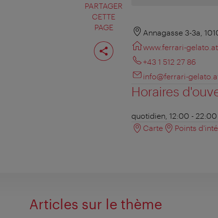
PARTAGER
CETTE
PAGE
Annagasse 3-3a, 101
Partager
www.ferrari-gelato.at
cette
page
+43 1 512 27 86
info@ferrari-gelato.a
Horaires d'ouv
quotidien, 12:00 - 22:00
Carte
Points d'int
Articles sur le thème