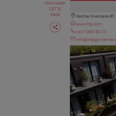
PARTAGER
CETTE
PAGE
Rechte Wienzeile 87,
Partager
www.ihg.com
cette
page
+43 1 890 93 73
info@indigo-vienna.a