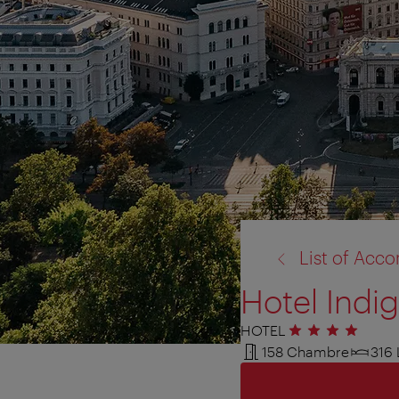
retour
List of Ac
à:
Hotel Indi
HOTEL
4 étoiles
158 Chambre
316 