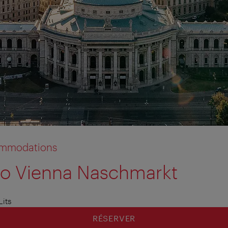
commodations
go Vienna Naschmarkt
Lits
RÉSERVER