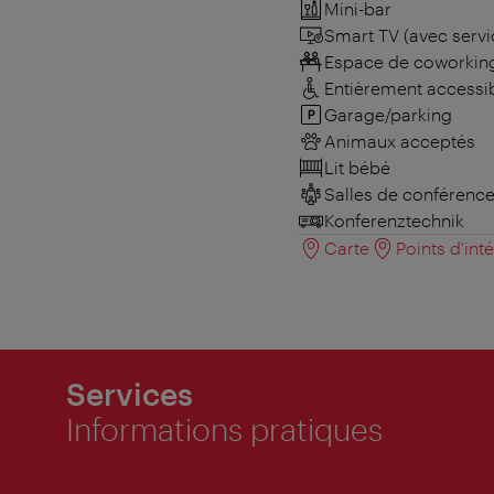
Mini-bar
Smart TV (avec servi
Espace de coworkin
Entièrement accessi
Garage/parking
Animaux acceptés
Lit bébé
Salles de conférenc
Konferenztechnik
Carte
Points d'int
Services
Informations pratiques