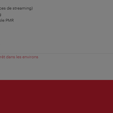
ces de streaming)
g
ble PMR
e
érêt dans les environs