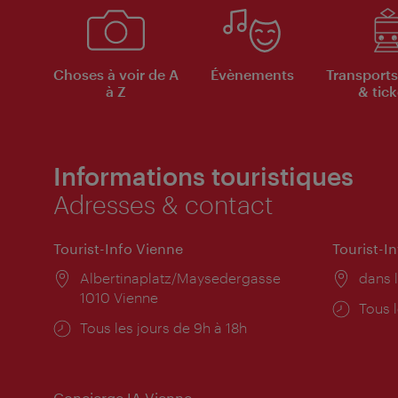
Choses à voir de A
Évènements
Transports
à Z
& tick
Informations touristiques
Adresses & contact
Tourist-Info Vienne
Tourist-I
Lieu:
Albertinaplatz/Maysedergasse
Lieu:
dans l
1010 Vienne
Horai
Tous l
Horaires
Tous les jours de 9h à 18h
d'ouve
d'ouverture:
Concierge IA Vienne