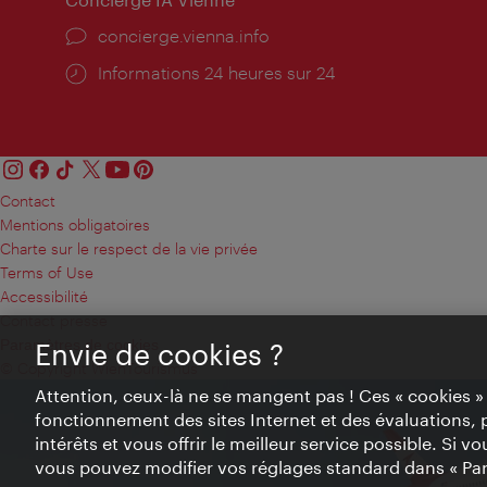
Ort:
concierge.vienna.info
Öffnungszeiten:
Informations 24 heures sur 24
Contact
Mentions obligatoires
Charte sur le respect de la vie privée
Terms of Use
Accessibilité
Contact presse
Paramètres de cookies
Envie de cookies ?
© Copyright WienTourismus
Attention, ceux-là ne se mangent pas ! Ces « cookies 
fonctionnement des sites Internet et des évaluations, 
intérêts et vous offrir le meilleur service possible. Si 
vous pouvez modifier vos réglages standard dans « Pa