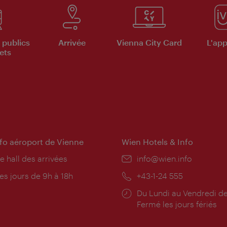
 publics
Arrivée
Vienna City Card
L'appl
ets
nfo aéroport de Vienne
Wien Hotels & Info
e hall des arrivées
E-
info@wien.info
mail:
res
es jours de 9h à 18h
Téléphone:
+43-1-24 555
rture:
Horaires
Du Lundi au Vendredi de
d'ouverture:
Fermé les jours fériés