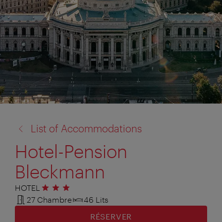
retour
List of Accommodations
à:
Hotel-Pension
Bleckmann
HOTEL
3 étoiles
27 Chambre
46 Lits
RÉSERVER