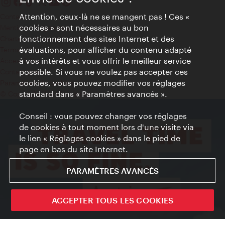
Attention, ceux-là ne se mangent pas ! Ces «
Contact
cookies » sont nécessaires au bon
Mentions obligatoires
fonctionnement des sites Internet et des
Charte sur le respect de la vie privée
évaluations, pour afficher du contenu adapté
Terms of Use
à vos intérêts et vous offrir le meilleur service
Accessibilité
possible. Si vous ne voulez pas accepter ces
Contact presse
cookies, vous pouvez modifier vos réglages
Paramètres de cookies
standard dans « Paramètres avancés ».
© Copyright WienTourismus
Conseil : vous pouvez changer vos réglages
de cookies à tout moment lors d'une visite via
le lien « Réglages cookies » dans le pied de
page en bas du site Internet.
PARAMÈTRES AVANCÉS
ACCEPTER TOUS LES COOKIES