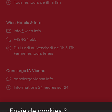
Horaires
Tous les jours de 9h à 18h
d'ouverture:
Wien Hotels & Info
E-
info@wien.info
mail:
Téléphone:
+43-1-24 555
Horaires
Du Lundi au Vendredi de 9h à 17h
d'ouverture:
Fermé les jours fériés
Concierge IA Vienne
Ort:
concierge.vienna.info
Öffnungszeiten:
Informations 24 heures sur 24
Envie de cookies ?