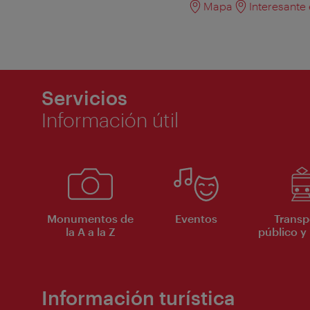
Mapa
Interesante
Servicios
Información útil
Monumentos de
Eventos
Transp
la A a la Z
público y 
Información turística