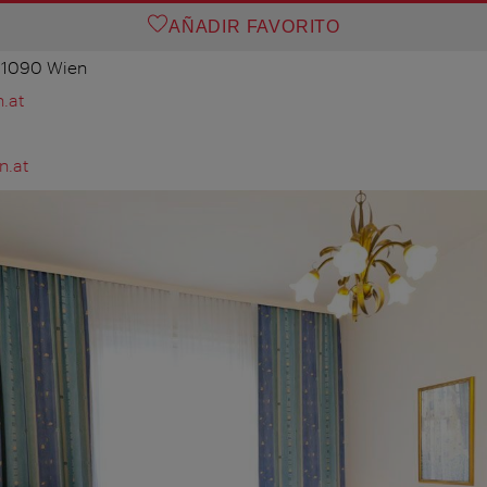
AÑADIR FAVORITO
, 1090 Wien
.at
n.at