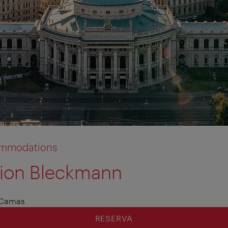
commodations
sion Bleckmann
 Camas
RESERVA