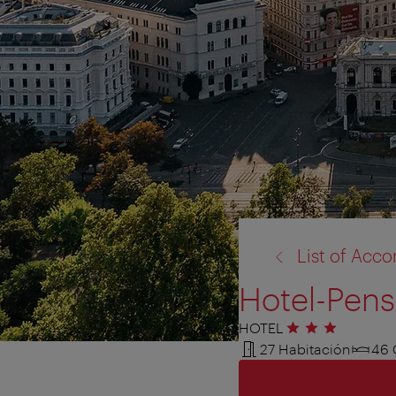
volver
List of Ac
a:
Hotel-Pen
HOTEL
3 estrellas
27 Habitación
46