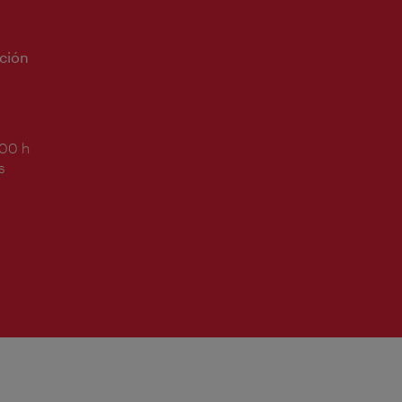
ción
:00 h
s