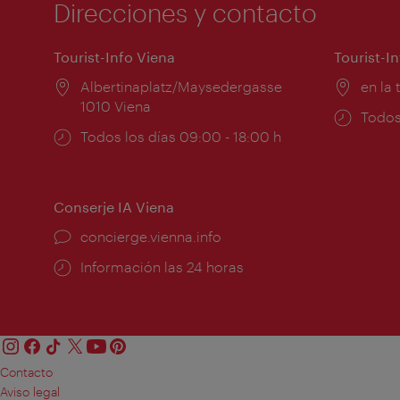
Direcciones y contacto
Tourist-Info Viena
Tourist-I
Lugar:
Albertinaplatz/Maysedergasse
Lugar
en la 
1010 Viena
Horar
Todos
Horarios
Todos los días 09:00 - 18:00 h
de
de
apert
apertura:
Conserje IA Viena
concierge.vienna.info
Información las 24 horas
Contacto
Aviso legal