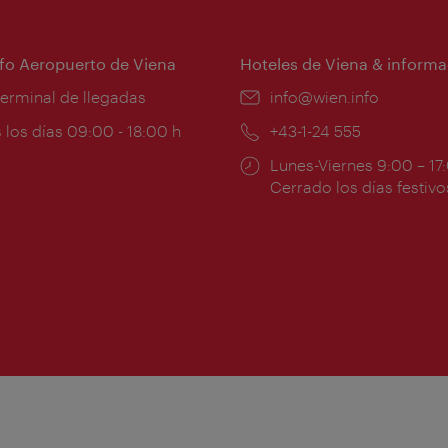
nfo Aeropuerto de Viena
Hoteles de Viena & informa
:
terminal de llegadas
e-
info@wien.info
mail:
ios
 los días 09:00 - 18:00 h
Teléfono:
+43-1-24 555
Horarios
Lunes-Viernes 9:00 – 17
ura:
de
Cerrado los días festivo
apertura: