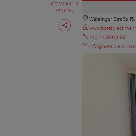
COMPARTIR
PÁGINA
Währinger Straße 15
Compartir
página
www.hotelbleckmann
+43 1 408 08 99
info@hotelbleckman