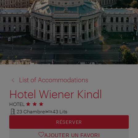
retour
List of Accommodations
à:
Hotel Wiener Kindl
HOTEL
3 étoiles
23 Chambre
43 Lits
RÉSERVER
AJOUTER UN FAVORI