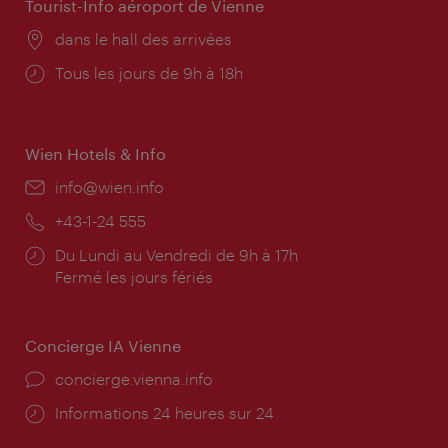
Tourist-Info aéroport de Vienne
Lieu:
dans le hall des arrivées
Horaires
Tous les jours de 9h à 18h
d'ouverture:
Wien Hotels & Info
E-
info@wien.info
mail:
Téléphone:
+43-1-24 555
Horaires
Du Lundi au Vendredi de 9h à 17h
d'ouverture:
Fermé les jours fériés
Concierge IA Vienne
Ort:
concierge.vienna.info
Öffnungszeiten:
Informations 24 heures sur 24