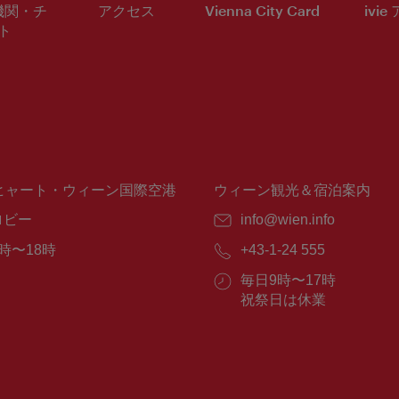
機関・チ
アクセス
Vienna City Card
ivie
ト
ヒャート・ウィーン国際空港
ウィーン観光＆宿泊案内
ロビー
E
info@wien.info
メ
時〜18時
電
+43-1-24 555
ー
話
ル：
営
毎日9時〜17時
番
業
祝祭日は休業
号：
時
間：