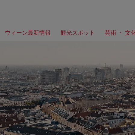
メ
こ
何
ウィーン最新情報
観光スポット
芸術 ・ 文
ニ
の
を
ュ
ペ
/>
お
ー
ー
探
へ
ジ
し
の
で
ト
す
ッ
か？
プ
へ