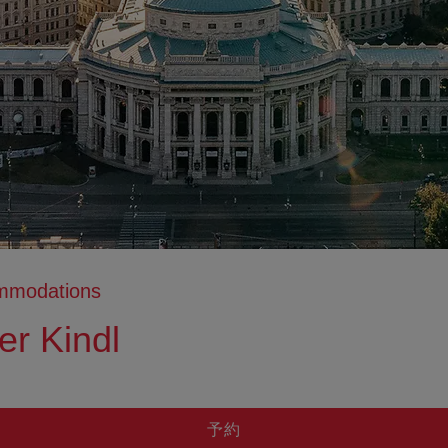
ommodations
er Kindl
予約