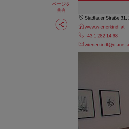
ページを
共有
Stadlauer Straße 31,
ペ
ー
www.wienerkindl.at
ジ
を
+43 1 282 14 68
共
wienerkindl@utanet.a
有
す
る