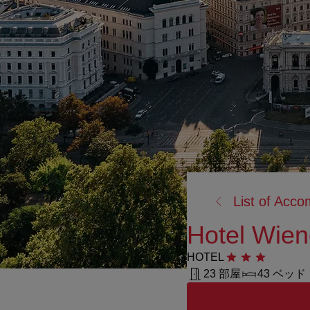
戻
List of Acc
る:
Hotel Wien
HOTEL
星3つ
23 部屋
43 ベッド