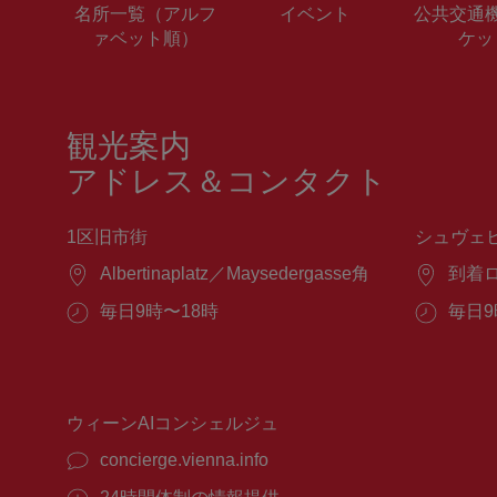
名所一覧（アルフ
イベント
公共交通
ァベット順）
ケッ
観光案内
アドレス＆コンタクト
1区旧市街
シュヴェ
場
Albertinaplatz／Maysedergasse角
場
到着
所：
所：
営
毎日9時〜18時
営
毎日9
業
業
時
時
間：
間：
ウィーンAIコンシェルジュ
concierge.vienna.info