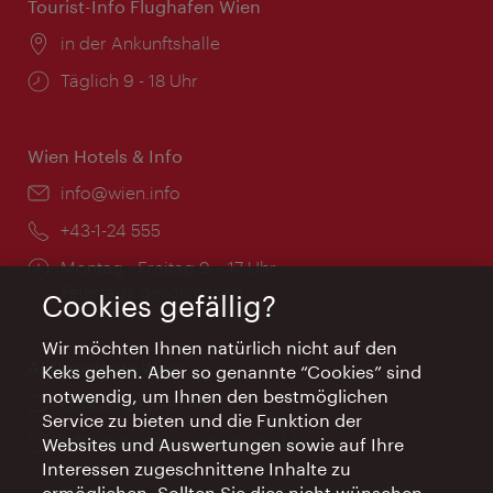
Tourist-Info Flughafen Wien
Ort:
in der Ankunftshalle
Öffnungszeiten:
Täglich 9 - 18 Uhr
Wien Hotels & Info
Email:
info@wien.info
Telefon:
+43-1-24 555
Öffnungszeiten:
Montag - Freitag 9 – 17 Uhr
Feiertags geschlossen
Cookies gefällig?
Wir möchten Ihnen natürlich nicht auf den
AI Concierge Wien
Keks gehen. Aber so genannte “Cookies” sind
notwendig, um Ihnen den bestmöglichen
Ort:
concierge.wien.info
Service zu bieten und die Funktion der
Öffnungszeiten:
Informationen rund um die Uhr
Websites und Auswertungen sowie auf Ihre
Interessen zugeschnittene Inhalte zu
ermöglichen. Sollten Sie dies nicht wünschen,