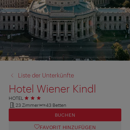
Zurück
Liste der Unterkünfte
zu:
Hotel Wiener Kindl
HOTEL
3 Sterne
23 Zimmer
43 Betten
BUCHEN
FAVORIT HINZUFÜGEN