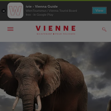
ivie - Vienna Guide
View
WienTourismus / Vienna Tourist Board
free - In Google Play
Afficher
Rech
/
masquer
la
Navigation
Contenu
navigation