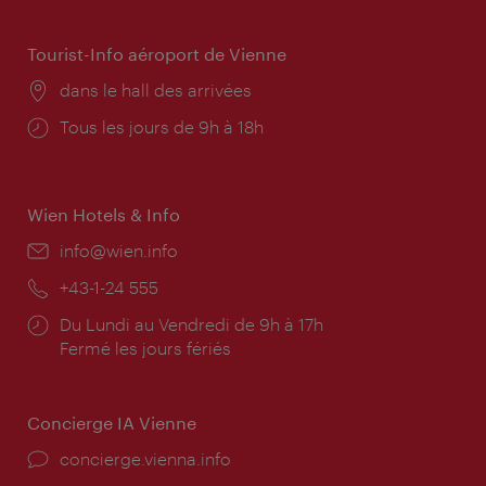
d'ouverture:
Tourist-Info aéroport de Vienne
Lieu:
dans le hall des arrivées
Horaires
Tous les jours de 9h à 18h
d'ouverture:
Wien Hotels & Info
E-
info@wien.info
mail:
Téléphone:
+43-1-24 555
Horaires
Du Lundi au Vendredi de 9h à 17h
d'ouverture:
Fermé les jours fériés
Concierge IA Vienne
Ort:
concierge.vienna.info