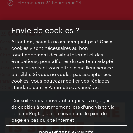
Öffnungszeiten:
Informations 24 heures sur 24
Envie de cookies ?
Attention, ceux-là ne se mangent pas ! Ces «
Contact
cookies » sont nécessaires au bon
Mentions obligatoires
fonctionnement des sites Internet et des
Charte sur le respect de la vie privée
évaluations, pour afficher du contenu adapté
Terms of Use
à vos intérêts et vous offrir le meilleur service
Accessibilité
possible. Si vous ne voulez pas accepter ces
Contact presse
cookies, vous pouvez modifier vos réglages
Paramètres de cookies
standard dans « Paramètres avancés ».
© Copyright WienTourismus
Conseil : vous pouvez changer vos réglages
de cookies à tout moment lors d'une visite via
le lien « Réglages cookies » dans le pied de
page en bas du site Internet.
PARAMÈTRES AVANCÉS