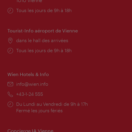
1010 Vienne
Horaires
Tous les jours de 9h à 18h
d'ouverture:
Tourist-Info aéroport de Vienne
Lieu:
dans le hall des arrivées
Horaires
Tous les jours de 9h à 18h
d'ouverture:
Wien Hotels & Info
E-
info@wien.info
mail:
Téléphone:
+43-1-24 555
Horaires
Du Lundi au Vendredi de 9h à 17h
d'ouverture:
Fermé les jours fériés
Concierge IA Vienne