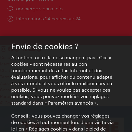
Ort:
concierge.vienna.info
Öffnungszeiten:
Informations 24 heures sur 24
Envie de cookies ?
Attention, ceux-là ne se mangent pas ! Ces «
Contact
cookies » sont nécessaires au bon
Mentions obligatoires
fonctionnement des sites Internet et des
Charte sur le respect de la vie privée
évaluations, pour afficher du contenu adapté
Terms of Use
à vos intérêts et vous offrir le meilleur service
Accessibilité
possible. Si vous ne voulez pas accepter ces
Contact presse
cookies, vous pouvez modifier vos réglages
Paramètres de cookies
standard dans « Paramètres avancés ».
© Copyright WienTourismus
Conseil : vous pouvez changer vos réglages
de cookies à tout moment lors d'une visite via
le lien « Réglages cookies » dans le pied de