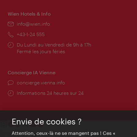
Wien Hotels & Info
E-
info@wien.info
mail:
Téléphone:
+43-1-24 555
Horaires
Du Lundi au Vendredi de 9h à 17h
d'ouverture:
Fermé les jours fériés
Concierge IA Vienne
Ort:
concierge.vienna.info
Öffnungszeiten:
Informations 24 heures sur 24
Envie de cookies ?
Attention, ceux-là ne se mangent pas ! Ces «
Contact