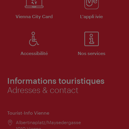
Vienna City Card
L'appli ivie
Accessibilité
Nos services
Informations touristiques
Adresses & contact
Tourist-Info Vienne
Lieu:
Albertinaplatz/Maysedergasse
1010 Vienne