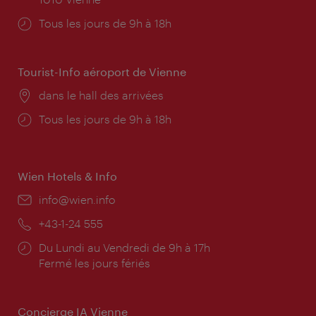
Horaires
Tous les jours de 9h à 18h
d'ouverture:
Tourist-Info aéroport de Vienne
Lieu:
dans le hall des arrivées
Horaires
Tous les jours de 9h à 18h
d'ouverture:
Wien Hotels & Info
E-
info@wien.info
mail:
Téléphone:
+43-1-24 555
Horaires
Du Lundi au Vendredi de 9h à 17h
d'ouverture:
Fermé les jours fériés
Concierge IA Vienne