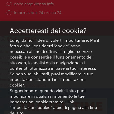
Ort:
concierge.vienna.info
Öffnungszeiten:
Informazioni 24 ore su 24
Accetteresti dei cookie?
Lungi da noi l’idea di volerti importunare. Ma il
fatto è che i cosiddetti “cookie” sono
Contatti
necessari al fine di offrirvi il miglior servizio
Colophon
possibile e consentire il funzionamento del
Dichiarazione sulla protezione dei dati
sito web, le analisi della navigazione e i
Terms of Use
contenuti ottimizzati in base ai tuoi interessi.
Accessibilità
Se non vuoi abilitarli, puoi modificare le tue
Contatto stampa
impostazioni standard in “Impostazioni
Impostazioni cookie
cookie”.
© Copyright WienTourismus
Suggerimento: quando visiti il sito puoi
modificare in qualsiasi momento le tue
impostazioni cookie tramite il link
“Impostazioni cookie” a piè di pagina alla fine
del sito.