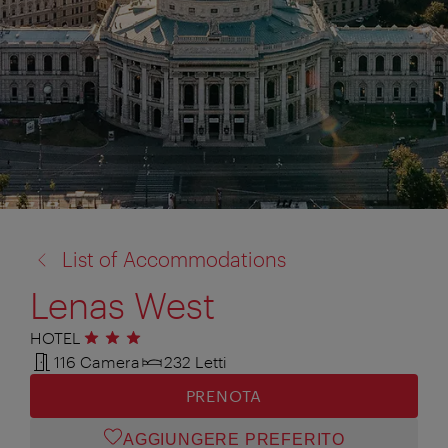
torna
List of Accommodations
a:
Lenas West
HOTEL
3 stelle
116 Camera
232 Letti
PRENOTA
AGGIUNGERE PREFERITO