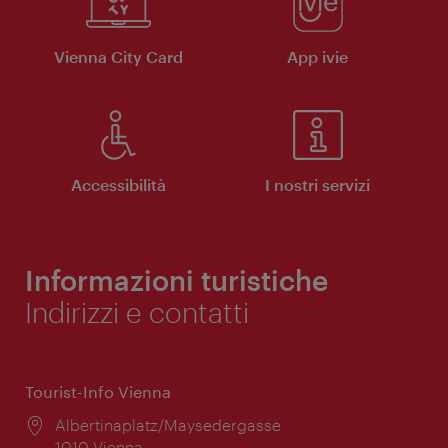
Vienna City Card
App ivie
Accessibilità
I nostri servizi
Informazioni turistiche
Indirizzi e contatti
Tourist-Info Vienna
Posizione:
Albertinaplatz/Maysedergasse
1010 Vienna