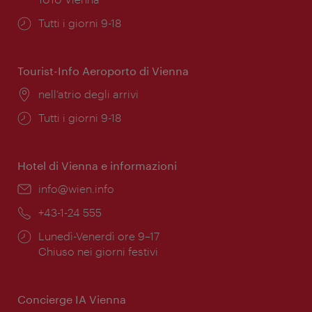
Orari
Tutti i giorni 9-18
di
apertura:
Tourist-Info Aeroporto di Vienna
Posizione:
nell’atrio degli arrivi
Orari
Tutti i giorni 9-18
di
apertura:
Hotel di Vienna e informazioni
Email:
info@wien.info
Telefono:
+43-1-24 555
Orari
Lunedì-Venerdì ore 9–17
di
Chiuso nei giorni festivi
apertura:
Concierge IA Vienna