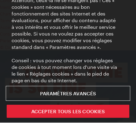
Attention, ceux-là ne se mangent pas ! Ces «
Contact
cookies » sont nécessaires au bon
Mentions obligatoires
fonctionnement des sites Internet et des
Charte sur le respect de la vie privée
évaluations, pour afficher du contenu adapté
Terms of Use
à vos intérêts et vous offrir le meilleur service
Accessibilité
possible. Si vous ne voulez pas accepter ces
Contact presse
cookies, vous pouvez modifier vos réglages
Paramètres de cookies
standard dans « Paramètres avancés ».
© Copyright WienTourismus
Conseil : vous pouvez changer vos réglages
de cookies à tout moment lors d'une visite via
le lien « Réglages cookies » dans le pied de
page en bas du site Internet.
PARAMÈTRES AVANCÉS
ACCEPTER TOUS LES COOKIES