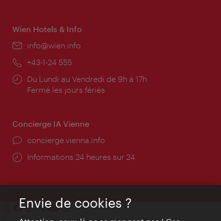
Wien Hotels & Info
E-
info@wien.info
mail:
Téléphone:
+43-1-24 555
Horaires
Du Lundi au Vendredi de 9h à 17h
d'ouverture:
Fermé les jours fériés
Concierge IA Vienne
Ort:
concierge.vienna.info
Öffnungszeiten:
Informations 24 heures sur 24
Envie de cookies ?