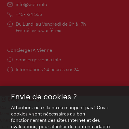
E-
info@wien.info
mail:
Téléphone:
+43-1-24 555
Horaires
Du Lundi au Vendredi de 9h à 17h
d'ouverture:
Fermé les jours fériés
Concierge IA Vienne
Ort:
concierge.vienna.info
Öffnungszeiten:
Informations 24 heures sur 24
Envie de cookies ?
Attention, ceux-là ne se mangent pas ! Ces «
Contact
cookies » sont nécessaires au bon
Mentions obligatoires
fonctionnement des sites Internet et des
Charte sur le respect de la vie privée
évaluations, pour afficher du contenu adapté
Terms of Use