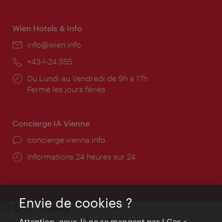
Wien Hotels & Info
E-
info@wien.info
mail:
Téléphone:
+43-1-24 555
Horaires
Du Lundi au Vendredi de 9h à 17h
d'ouverture:
Fermé les jours fériés
Concierge IA Vienne
Ort:
concierge.vienna.info
Öffnungszeiten:
Informations 24 heures sur 24
Envie de cookies ?
Attention, ceux-là ne se mangent pas ! Ces «
Contact