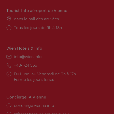
Tourist-Info aéroport de Vienne
Lieu:
dans le hall des arrivées
Horaires
Tous les jours de 9h à 18h
d'ouverture:
Wien Hotels & Info
E-
info@wien.info
mail:
Téléphone:
+43-1-24 555
Horaires
Du Lundi au Vendredi de 9h à 17h
d'ouverture:
Fermé les jours fériés
Concierge IA Vienne
Ort:
concierge.vienna.info
Öffnungszeiten:
Informations 24 heures sur 24