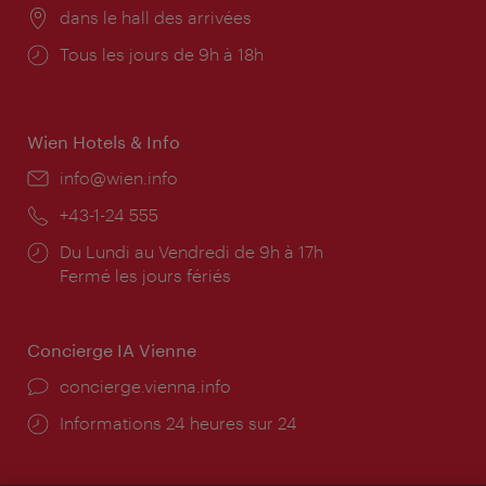
Lieu:
dans le hall des arrivées
Horaires
Tous les jours de 9h à 18h
d'ouverture:
Wien Hotels & Info
E-
info@wien.info
mail:
Téléphone:
+43-1-24 555
Horaires
Du Lundi au Vendredi de 9h à 17h
d'ouverture:
Fermé les jours fériés
Concierge IA Vienne
Ort:
concierge.vienna.info
Öffnungszeiten:
Informations 24 heures sur 24