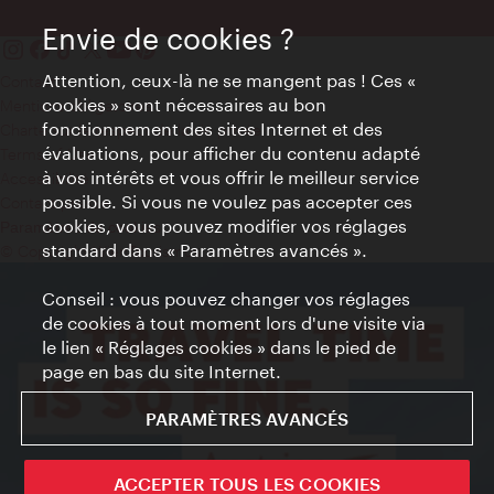
Envie de cookies ?
Attention, ceux-là ne se mangent pas ! Ces «
Contact
cookies » sont nécessaires au bon
Mentions obligatoires
fonctionnement des sites Internet et des
Charte sur le respect de la vie privée
évaluations, pour afficher du contenu adapté
Terms of Use
à vos intérêts et vous offrir le meilleur service
Accessibilité
possible. Si vous ne voulez pas accepter ces
Contact presse
cookies, vous pouvez modifier vos réglages
Paramètres de cookies
standard dans « Paramètres avancés ».
© Copyright WienTourismus
Conseil : vous pouvez changer vos réglages
de cookies à tout moment lors d'une visite via
le lien « Réglages cookies » dans le pied de
page en bas du site Internet.
PARAMÈTRES AVANCÉS
ACCEPTER TOUS LES COOKIES