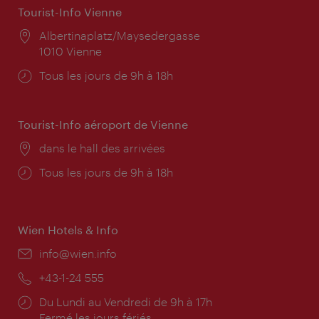
Tourist-Info Vienne
Lieu:
Albertinaplatz/Maysedergasse
1010 Vienne
Horaires
Tous les jours de 9h à 18h
d'ouverture:
Tourist-Info aéroport de Vienne
Lieu:
dans le hall des arrivées
Horaires
Tous les jours de 9h à 18h
d'ouverture:
Wien Hotels & Info
E-
info@wien.info
mail:
Téléphone:
+43-1-24 555
Horaires
Du Lundi au Vendredi de 9h à 17h
d'ouverture:
Fermé les jours fériés