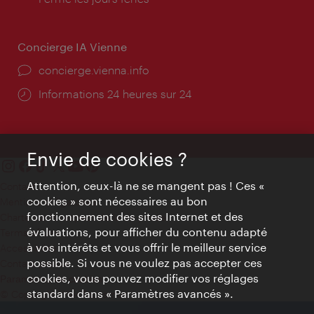
Concierge IA Vienne
Ort:
concierge.vienna.info
Öffnungszeiten:
Informations 24 heures sur 24
Envie de cookies ?
Attention, ceux-là ne se mangent pas ! Ces «
Contact
cookies » sont nécessaires au bon
Mentions obligatoires
fonctionnement des sites Internet et des
Charte sur le respect de la vie privée
évaluations, pour afficher du contenu adapté
Terms of Use
à vos intérêts et vous offrir le meilleur service
Accessibilité
possible. Si vous ne voulez pas accepter ces
Contact presse
cookies, vous pouvez modifier vos réglages
Paramètres de cookies
standard dans « Paramètres avancés ».
© Copyright WienTourismus