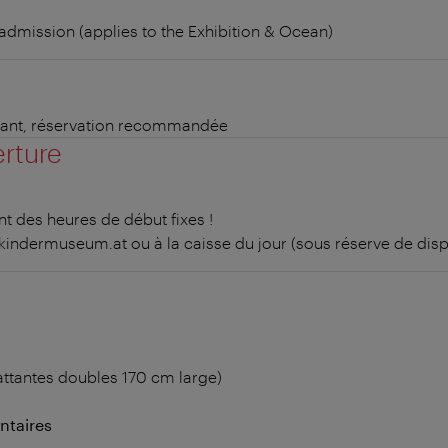
admission (applies to the Exhibition & Ocean)
nfant, réservation recommandée
erture
 des heures de début fixes !
.kindermuseum.at ou à la caisse du jour (sous réserve de dispo
ttantes doubles 170 cm large)
ntaires