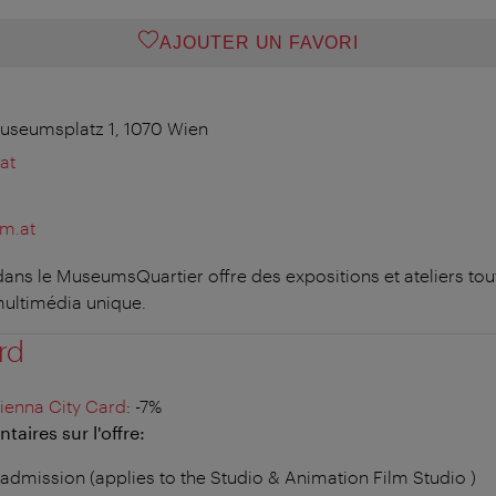
AJOUTER UN FAVORI
useumsplatz 1, 1070 Wien
at
m.at
ans le MuseumsQuartier offre des expositions et ateliers tout
multimédia unique.
rd
ienna City Card
: -7%
aires sur l'offre:
admission (applies to the Studio & Animation Film Studio )