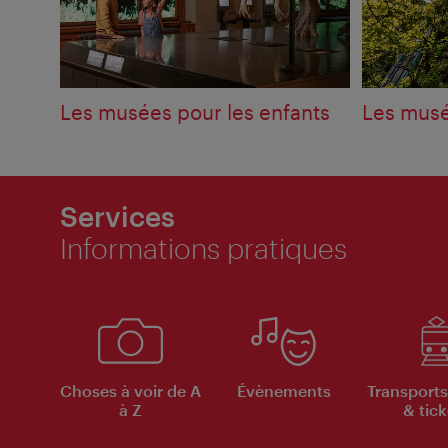
Les musées pour les enfants
Les musé
Services
Informations pratiques
Choses à voir de A
Évènements
Transports
à Z
& tick