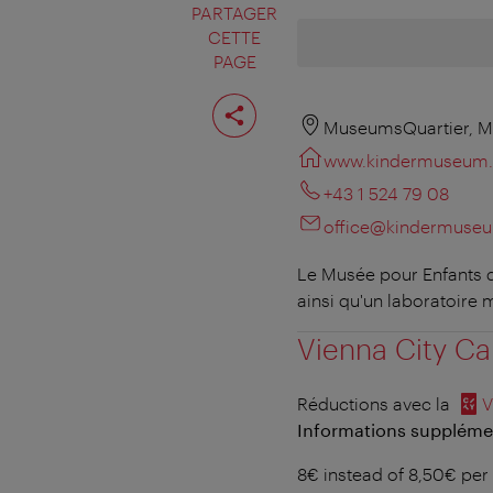
PARTAGER
CETTE
PAGE
Partager
cette
MuseumsQuartier, M
page
www.kindermuseum.
+43 1 524 79 08
office@kindermuseu
Le Musée pour Enfants d
ainsi qu'un laboratoire 
Vienna City Ca
Réductions avec la
V
Informations supplément
8€ instead of 8,50€ per 