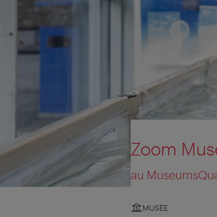
Zoom Musé
au MuseumsQuar
MUSÉE