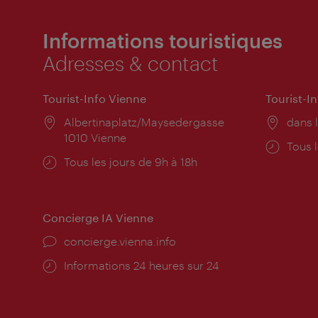
Informations touristiques
Adresses & contact
Tourist-Info Vienne
Tourist-I
Lieu:
Albertinaplatz/Maysedergasse
Lieu:
dans l
1010 Vienne
Horai
Tous l
Horaires
Tous les jours de 9h à 18h
d'ouve
d'ouverture:
Concierge IA Vienne
Ort:
concierge.vienna.info
Öffnungszeiten:
Informations 24 heures sur 24