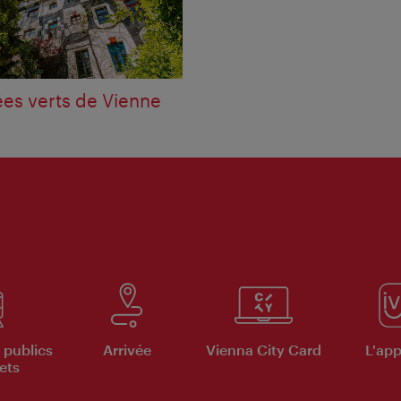
es verts de Vienne
 publics
Arrivée
Vienna City Card
L'appl
ets