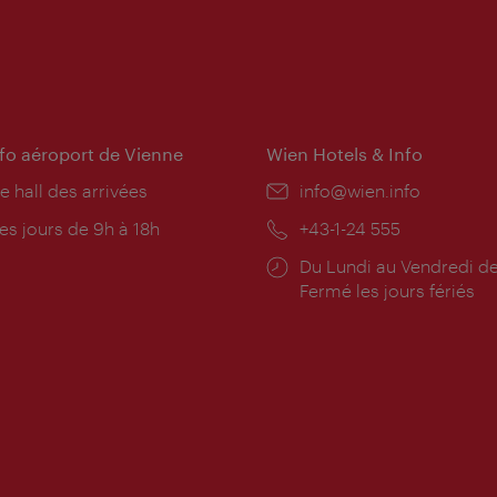
nfo aéroport de Vienne
Wien Hotels & Info
e hall des arrivées
E-
info@wien.info
mail:
res
es jours de 9h à 18h
Téléphone:
+43-1-24 555
rture:
Horaires
Du Lundi au Vendredi de
d'ouverture:
Fermé les jours fériés