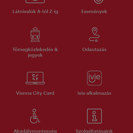
Látnivalók A-tól Z-ig
Események
Tömegközlekedés &
Odautazás
jegyek
Vienna City Card
ivie alkalmazás
Akadálymentesség
Szolgáltatásaink