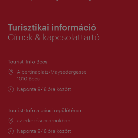
Turisztikai információ
Címek & kapcsolattartó
Tourist-Info Bécs
Helyszín:
Albertinaplatz/Maysedergasse
1010 Bécs
Nyitva
Naponta 9-18 óra között
tartás:
Tourist-Info a bécsi repülőtéren
Helyszín:
az érkezési csarnokban
Nyitva
Naponta 9-18 óra között
tartás: