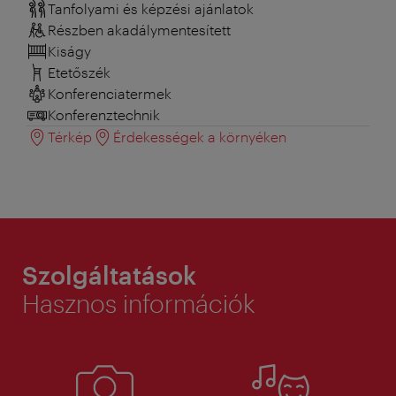
Tanfolyami és képzési ajánlatok
Részben akadálymentesített
Kiságy
Etetőszék
Konferenciatermek
Konferenztechnik
Térkép
Érdekességek a környéken
Szolgáltatások
Hasznos információk