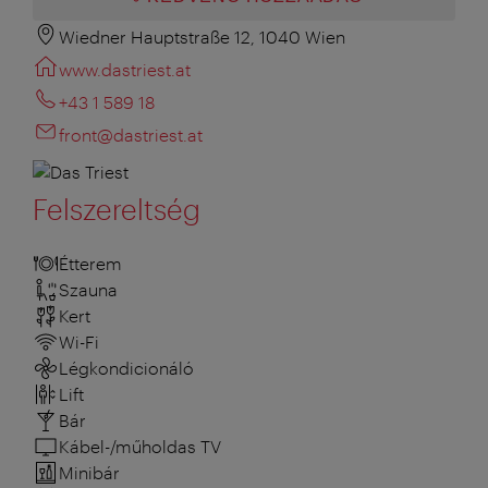
Wiedner Hauptstraße 12, 1040 Wien
www.dastriest.at
+43 1 589 18
front@dastriest.at
Felszereltség
Étterem
Szauna
Kert
Wi-Fi
Légkondicionáló
Lift
Bár
Kábel-/műholdas TV
Minibár