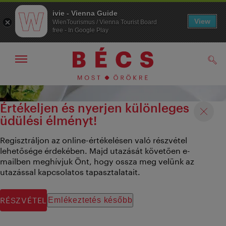
ivie - Vienna Guide
View
WienTourismus / Vienna Tourist Board
free - In Google Play
Navigáció
Kere
kijelzése
/
elrejtése
A
A
navigációhoz
tartalomhoz
Értékeljen és nyerjen különleges
üdülési élményt!
Regisztráljon az online-értékelésen való részvétel
lehetősége érdekében. Majd utazását követően e-
mailben meghívjuk Önt, hogy ossza meg velünk az
utazással kapcsolatos tapasztalatait.
RÉSZVÉTEL
Emlékeztetés később