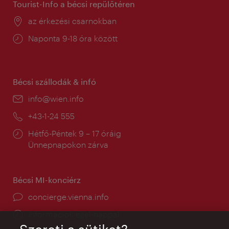
Tourist-Info a bécsi repülőtéren
Helyszín:
az érkezési csarnokban
Nyitva
Naponta 9-18 óra között
tartás:
Bécsi szállodák & infó
E-
info@wien.info
mail:
Telefon:
+43-1-24 555
Nyitva
Hétfő-Péntek 9 – 17 óráig
tartás:
Ünnepnapokon zárva
Bécsi MI-konciérz
concierge.vienna.info
Információk éjjel-nappal