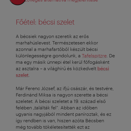
Főétel: bécsi szelet
A bécsiek nagyon szeretik az erős
marhahúslevest. Természetesen ekkor
azonnal a marhafartőből készült bécsi
különlegességre gondolunk, a
Tafelspitzre
. De
ma egy másik ünnepi étel kerül főfogásként
az asztalra – a világhírű és közkedvelt
bécsi
szelet
.
Már Ferenc József, az ifjú császár, és testvére,
Ferdinánd Miksa is nagyon szerette a bécsi
szeletet. A bécsi szeletet a 19. század első
felében „találták fel”. Abban az időben
ugyanis nagyjából mindent paníroztak, és ez
így rendben is van, hiszen azóta Bécsben
még tovább tökéletesítették ezt az