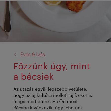
vissza
Evés & ivás
a:
Főzzünk úgy, mint
a bécsiek
Az utazás egyik legszebb vetülete,
hogy az új kultúra mellett új ízeket is
megismerhetünk. Ha Ön most
Bécsbe kívánkozik, úgy lehetünk