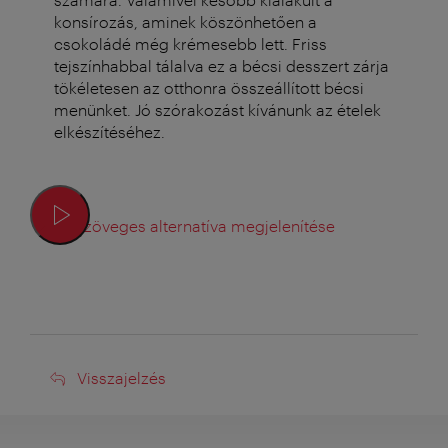
konsírozás, aminek köszönhetően a
csokoládé még krémesebb lett. Friss
tejszínhabbal tálalva ez a bécsi desszert zárja
tökéletesen az otthonra összeállított bécsi
menünket. Jó szórakozást kívánunk az ételek
elkészítéséhez.
Szöveges alternatíva megjelenítése
Visszajelzés
Visszajelzés