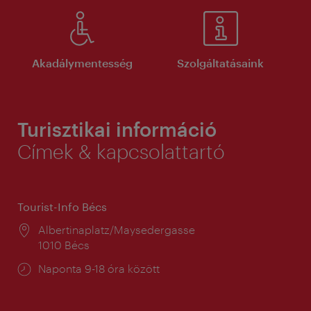
Akadálymentesség
Szolgáltatásaink
Turisztikai információ
Címek & kapcsolattartó
Tourist-Info Bécs
Helyszín:
Albertinaplatz/Maysedergasse
1010 Bécs
Nyitva
Naponta 9-18 óra között
tartás: