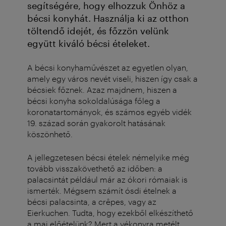
segítségére, hogy elhozzuk Önhöz a
bécsi konyhát. Használja ki az otthon
töltendő idejét, és főzzön velünk
együtt kiváló bécsi ételeket.
A bécsi konyhaművészet az egyetlen olyan,
amely egy város nevét viseli, hiszen így csak a
bécsiek főznek. Azaz majdnem, hiszen a
bécsi konyha sokoldalúsága főleg a
koronatartományok, és számos egyéb vidék
19. század során gyakorolt hatásának
köszönhető.
A jellegzetesen bécsi ételek némelyike még
tovább visszakövethető az időben: a
palacsintát például már az ókori rómaiak is
ismerték. Mégsem számít ósdi ételnek a
bécsi palacsinta, a crêpes, vagy az
Eierkuchen. Tudta, hogy ezekből elkészíthető
a mai előételünk? Mert a vékonyra metélt