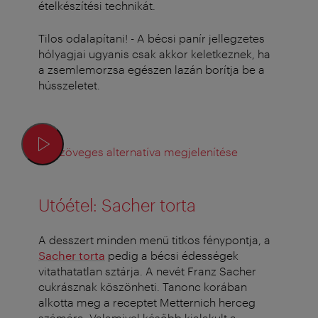
ételkészítési technikát.
Tilos odalapítani! - A bécsi panír jellegzetes
hólyagjai ugyanis csak akkor keletkeznek, ha
a zsemlemorzsa egészen lazán borítja be a
hússzeletet.
Szöveges alternatíva megjelenítése
Utóétel: Sacher torta
A desszert minden menü titkos fénypontja, a
Sacher torta
pedig a bécsi édességek
vitathatatlan sztárja. A nevét Franz Sacher
cukrásznak köszönheti. Tanonc korában
alkotta meg a receptet Metternich herceg
számára. Valamivel később kialakult a