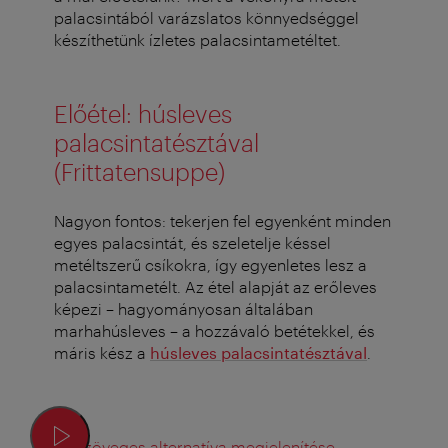
palacsintából varázslatos könnyedséggel
készíthetünk ízletes palacsintametéltet.
Előétel: húsleves
palacsintatésztával
(Frittatensuppe)
Nagyon fontos: tekerjen fel egyenként minden
egyes palacsintát, és szeletelje késsel
metéltszerű csíkokra, így egyenletes lesz a
palacsintametélt. Az étel alapját az erőleves
képezi – hagyományosan általában
marhahúsleves – a hozzávaló betétekkel, és
máris kész a
húsleves palacsintatésztával
.
Szöveges alternatíva megjelenítése