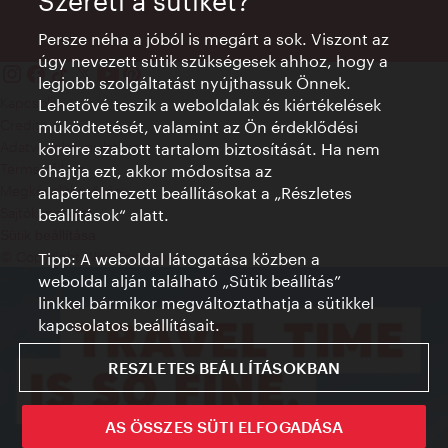
Szereti a sütiket?
Persze néha a jóból is megárt a sok. Viszont az
úgy nevezett sütik szükségesek ahhoz, hogy a
legjobb szolgáltatást nyújthassuk Önnek.
Kapcsolat
Lehetővé teszik a weboldalak és kiértékelések
Credits
működtetését, valamint az Ön érdeklődési
Adatvédelmi nyilatkozat
köreire szabott tartalom biztosítását. Ha nem
Terms of Use
óhajtja ezt, akkor módosítsa az
Megközelíthetőség
alapértelmezett beállításokat a „Részletes
Sajtókapcsolat
beállítások“ alatt.
Sütik beállítása
© Copyright WienTourismus
Tipp: A weboldal látogatása közben a
weboldal alján található „Sütik beállítás”
linkkel bármikor megváltoztathatja a sütikkel
kapcsolatos beállításait.
RESZLETES BEÁLLÍTÁSOKBAN
AS ÖSSZES SÜTI ELFOGADÁSA