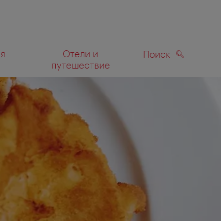
ля
Отели и
Поиск
путешествие
ПОИСК
а карте