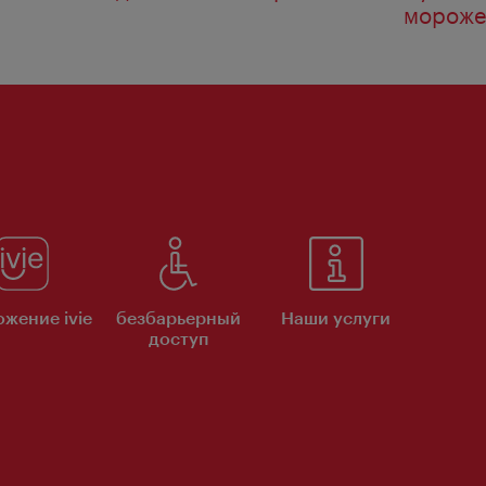
мороже
жение ivie
безбарьерный
Наши услуги
доступ