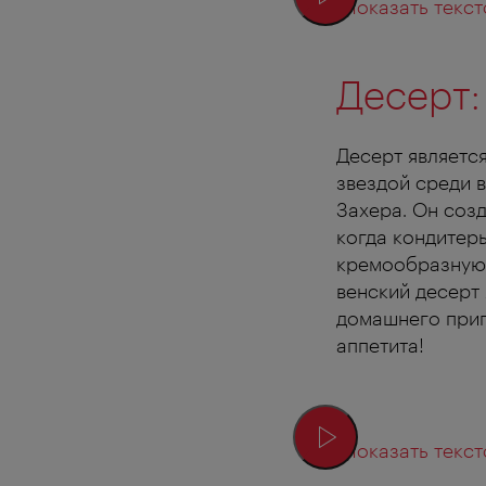
Показать текст
Десерт:
Десерт являетс
звездой среди 
Захера. Он созд
когда кондитер
кремообразную 
венский десерт
домашнего приг
аппетита!
Показать текст