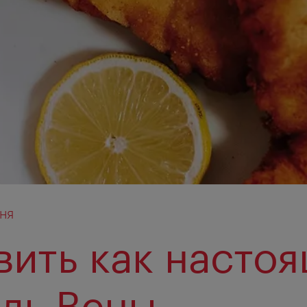
хня
вить как насто
ль Вены