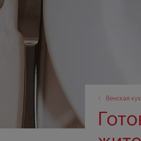
назад
Венская ку
к:
Гото
жите