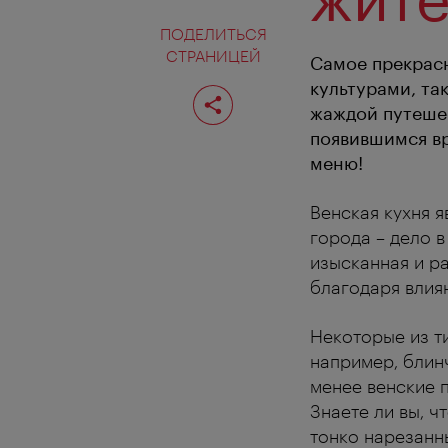
ПОДЕЛИТЬСЯ
СТРАНИЦЕЙ
Самое прекрасн
культурами, та
Поделиться
страницей
жаждой путешес
появившимся вр
меню!
Венская кухня я
города – дело в
изысканная и р
благодаря влиян
Некоторые из т
например, блин
менее венские п
Знаете ли вы, 
тонко нарезанн