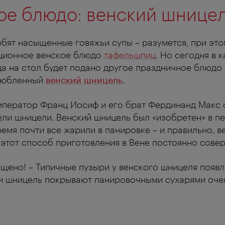
е блюдо: венский шнице
бят насыщенные говяжьи супы – разумется, при это
ционное венское блюдо
тафельшпиц
. Но сегодня в 
а на стол будет подано другое праздничное блюдо
злюбленный
венский шницель
.
ператор Франц Иосиф и его брат Фердинанд Макс
ели шницели. Венский шницель был «изобретен» в п
время почти все жарили в панировке – и правильно, 
 этот способ приготовления в Вене постоянно сове
щено! – Типичные пузыри у венского шницеля появл
ли шницель покрывают панировочными сухарями оче