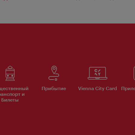
щественный
Прибытие
Vienna City Card
Прило
ранспорт и
Билеты