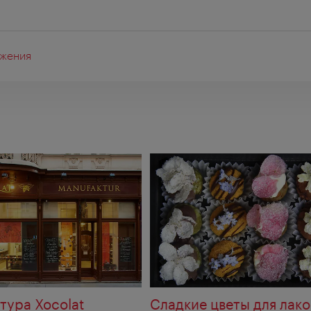
жения
я
тура Xocolat
Сладкие цветы для лак