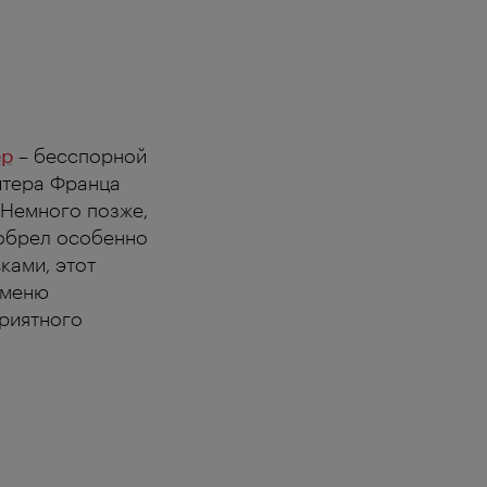
ер
– бесспорной
итера Франца
 Немного позже,
иобрел особенно
ками, этот
 меню
приятного