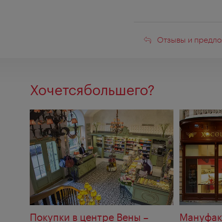
Отзывы
Отзывы и предло
и
предложени
Хочетсябольшего?
Покупки в центре Вены –
Мануфак