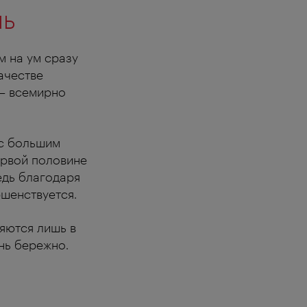
ль
м на ум сразу
качестве
 – всемирно
 с большим
ервой половине
ведь благодаря
ршенствуется.
яются лишь в
нь бережно.