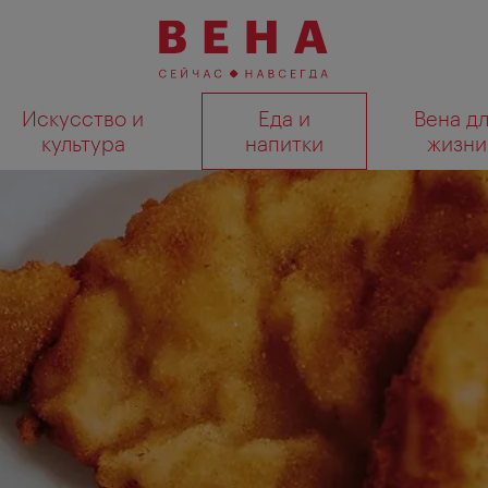
Искусство и
Еда и
Вена д
культура
напитки
жизни
Показать результаты поиска н