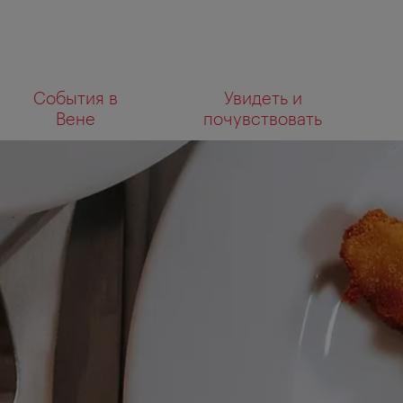
К
К
События в
Увидеть и
навигации
содержанию
Что
Вене
почувствовать
вы
ищете?