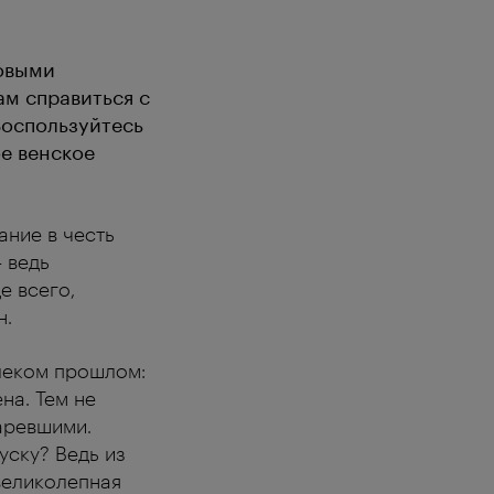
новыми
ам справиться с
Воспользуйтесь
е венское
ание в честь
– ведь
е всего,
н.
леком прошлом:
на. Тем не
таревшими.
уску? Ведь из
великолепная