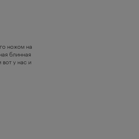
его ножом на
ная блинная
 вот у нас и