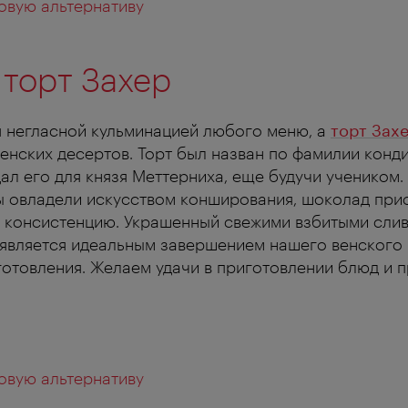
овую альтернативу
 торт Захер
я негласной кульминацией любого меню, а
торт Зах
венских десертов. Торт был назван по фамилии конд
ал его для князя Меттерниха, еще будучи учеником.
ы овладели искусством конширования, шоколад пр
консистенцию. Украшенный свежими взбитыми слив
 является идеальным завершением нашего венского
отовления. Желаем удачи в приготовлении блюд и 
овую альтернативу