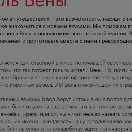
ое в путешествиях – это возможность, наряду с 
кже знакомиться с новыми вкусами. Мы поможем в
твия в Вену и познакомим вас с венской кухней. 
еменем и приготовьте вместе с нами превосходно
вляется единственной в мире, получившей свое назв
 том, что так готовят только жители Вены. Ну, почти 
азнообразная венская кухня сформировалась, прежд
ию коронных земель XIX века и многих других стра
ипичных венских блюд берут истоки в еще более да
чики были известны еще римлянам в античные време
анкейки, крепы или блины никак нельзя назвать ус
что из них можно наколдовать нашу сегодняшнюю зак
ых блинов словно по волшебству вдруг получается 