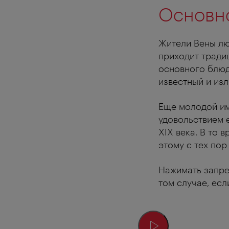
Основно
Жители Вены лю
приходит тради
основного блюд
известный и и
Еще молодой им
удовольствием 
XIX века. В то 
этому с тех пор
Нажимать запре
том случае, ес