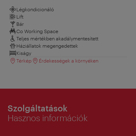
Légkondicionáló
Lift
Bár
Co Working Space
Teljes mértékben akadálymentesített
Háziállatok megengedettek
Kiságy
Térkép
Érdekességek a környéken
Szolgáltatások
Hasznos információk