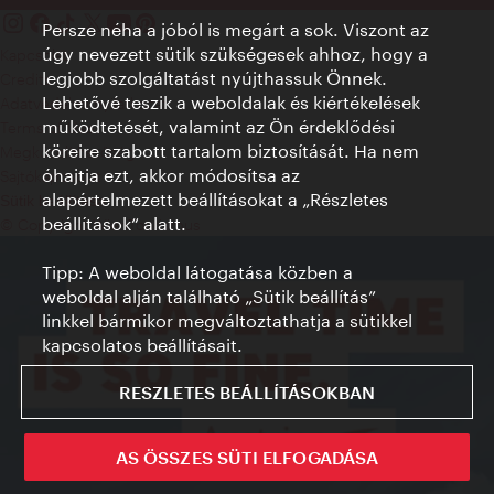
Persze néha a jóból is megárt a sok. Viszont az
úgy nevezett sütik szükségesek ahhoz, hogy a
Kapcsolat
legjobb szolgáltatást nyújthassuk Önnek.
Credits
Lehetővé teszik a weboldalak és kiértékelések
Adatvédelmi nyilatkozat
működtetését, valamint az Ön érdeklődési
Terms of Use
köreire szabott tartalom biztosítását. Ha nem
Megközelíthetőség
óhajtja ezt, akkor módosítsa az
Sajtókapcsolat
alapértelmezett beállításokat a „Részletes
Sütik beállítása
beállítások“ alatt.
© Copyright WienTourismus
Tipp: A weboldal látogatása közben a
weboldal alján található „Sütik beállítás”
linkkel bármikor megváltoztathatja a sütikkel
kapcsolatos beállításait.
RESZLETES BEÁLLÍTÁSOKBAN
AS ÖSSZES SÜTI ELFOGADÁSA