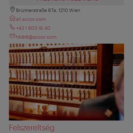
Brünnerstraße 67a, 1210 Wien
all.accor.com
+43 1 603 16 40
hb8i6@accor.com
Felszereltség