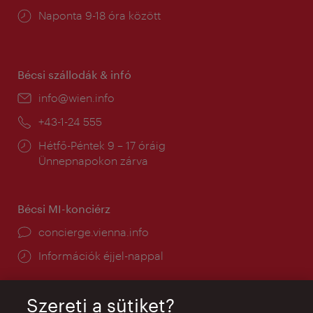
Nyitva
Naponta 9-18 óra között
tartás:
Bécsi szállodák & infó
E-
info@wien.info
mail:
Telefon:
+43-1-24 555
Nyitva
Hétfő-Péntek 9 – 17 óráig
tartás:
Ünnepnapokon zárva
Bécsi MI-konciérz
concierge.vienna.info
Információk éjjel-nappal
Szereti a sütiket?