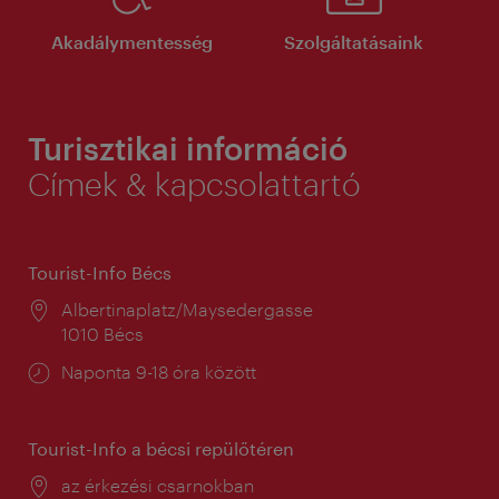
Akadálymentesség
Szolgáltatásaink
Turisztikai információ
Címek & kapcsolattartó
Tourist-Info Bécs
Helyszín:
Albertinaplatz/Maysedergasse
1010 Bécs
Nyitva
Naponta 9-18 óra között
tartás:
Tourist-Info a bécsi repülőtéren
Helyszín:
az érkezési csarnokban