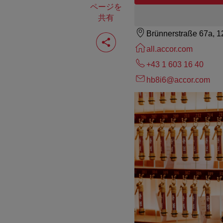
ページを
共有
Brünnerstraße 67a, 
ペ
ー
all.accor.com
ジ
を
+43 1 603 16 40
共
有
hb8i6@accor.com
す
る