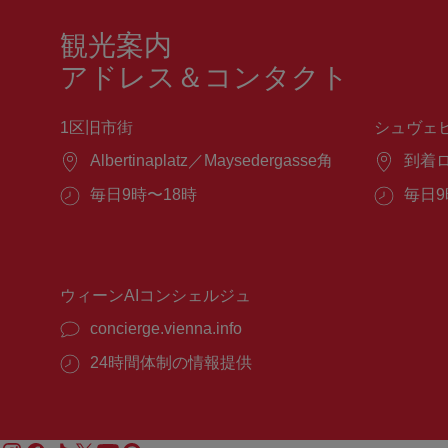
観光案内
アドレス＆コンタクト
1区旧市街
シュヴェ
場
Albertinaplatz／Maysedergasse角
場
到着
所：
所：
営
毎日9時〜18時
営
毎日9
業
業
時
時
間：
間：
ウィーンAIコンシェルジュ
concierge.vienna.info
24時間体制の情報提供