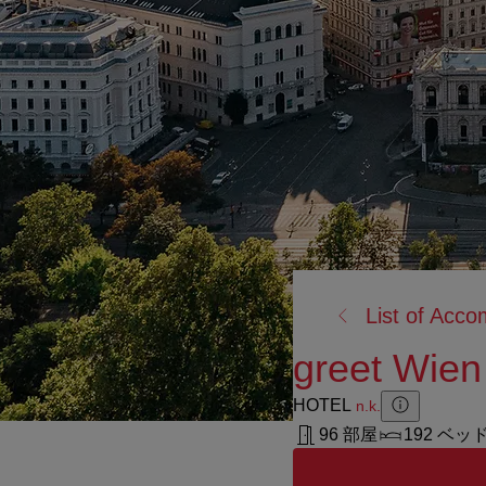
戻
List of Acc
る:
greet Wien
HOTEL
n.k.
Zusatzinforma
Zusatzinform
96 部屋
192 ベッ