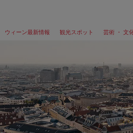
メ
こ
何
ウィーン最新情報
観光スポット
芸術 ・ 文
ニ
の
を
ュ
ペ
/>
お
ー
ー
探
へ
ジ
し
の
で
ト
す
ッ
か？
プ
へ