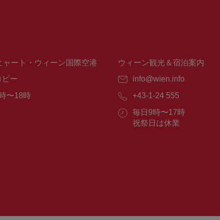
ヒャート・ウィーン国際空港
ウィーン観光＆宿泊案内
ロビー
E
info@wien.info
メ
時〜18時
電
+43-1-24 555
ー
話
ル：
営
毎日9時〜17時
番
業
祝祭日は休業
号：
時
間：