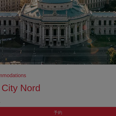
ommodations
 City Nord
tion anzeigen
ation ausblenden
ド
予約