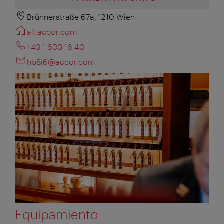
Brünnerstraße 67a, 1210 Wien
all.accor.com
+43 1 603 16 40
hb8i6@accor.com
Equipamiento