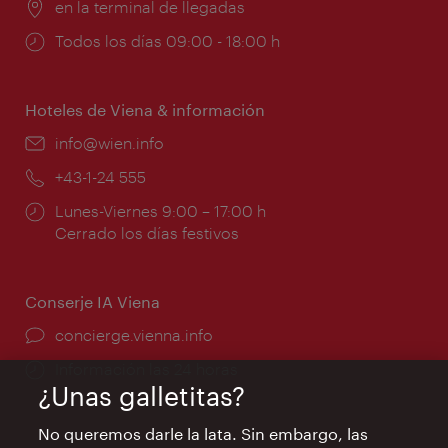
Lugar:
en la terminal de llegadas
Horarios
Todos los días 09:00 - 18:00 h
de
apertura:
Hoteles de Viena & información
e-
info@wien.info
mail:
Teléfono:
+43-1-24 555
Horarios
Lunes-Viernes 9:00 – 17:00 h
de
Cerrado los días festivos
apertura:
Conserje IA Viena
concierge.vienna.info
Información las 24 horas
¿Unas galletitas?
No queremos darle la lata. Sin embargo, las