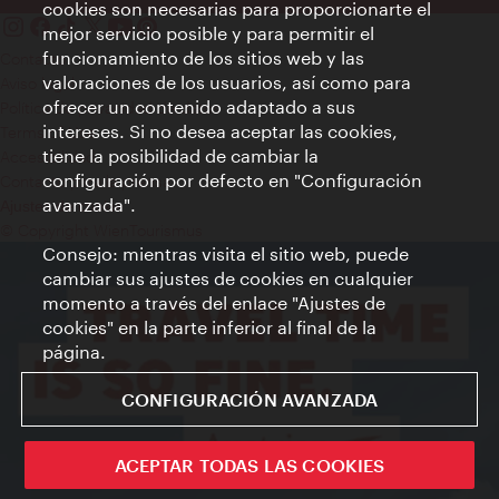
cookies son necesarias para proporcionarte el
mejor servicio posible y para permitir el
funcionamiento de los sitios web y las
Contacto
valoraciones de los usuarios, así como para
Aviso legal
ofrecer un contenido adaptado a sus
Política de privacidad de datos
intereses. Si no desea aceptar las cookies,
Terms of Use
tiene la posibilidad de cambiar la
Accesibilidad
configuración por defecto en "Configuración
Contacto para la prensa
avanzada".
Ajustes de cookie
© Copyright WienTourismus
Consejo: mientras visita el sitio web, puede
cambiar sus ajustes de cookies en cualquier
momento a través del enlace "Ajustes de
cookies" en la parte inferior al final de la
página.
CONFIGURACIÓN AVANZADA
ACEPTAR TODAS LAS COOKIES