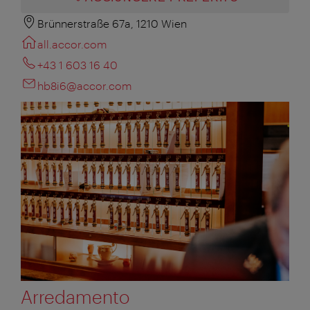
Brünnerstraße 67a, 1210 Wien
all.accor.com
+43 1 603 16 40
hb8i6@accor.com
Arredamento