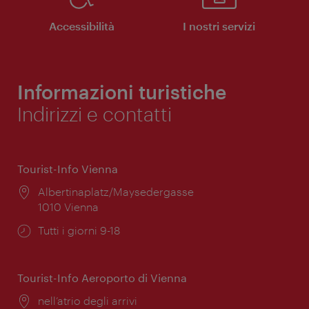
Accessibilità
I nostri servizi
Informazioni turistiche
Indirizzi e contatti
Tourist-Info Vienna
Posizione:
Albertinaplatz/Maysedergasse
1010 Vienna
Orari
Tutti i giorni 9-18
di
apertura:
Tourist-Info Aeroporto di Vienna
Posizione:
nell’atrio degli arrivi