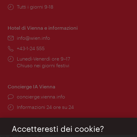
Orari
Tutti i giorni 9-18
di
apertura:
Hotel di Vienna e informazioni
Email:
info@wien.info
Telefono:
+43-1-24 555
Orari
Lunedì-Venerdì ore 9–17
di
Chiuso nei giorni festivi
apertura:
Concierge IA Vienna
Ort:
concierge.vienna.info
Öffnungszeiten:
Informazioni 24 ore su 24
Accetteresti dei cookie?