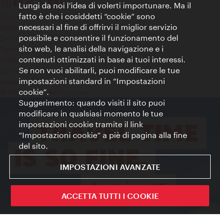
Lungi da noi l’idea di volerti importunare. Ma il
fatto è che i cosiddetti “cookie” sono
Contatti
necessari al fine di offrirvi il miglior servizio
Colophon
possibile e consentire il funzionamento del
Dichiarazione sulla protezione dei dati
sito web, le analisi della navigazione e i
Terms of Use
contenuti ottimizzati in base ai tuoi interessi.
Accessibilità
Se non vuoi abilitarli, puoi modificare le tue
Contatto stampa
impostazioni standard in “Impostazioni
Impostazioni cookie
cookie”.
© Copyright WienTourismus
Suggerimento: quando visiti il sito puoi
modificare in qualsiasi momento le tue
impostazioni cookie tramite il link
“Impostazioni cookie” a piè di pagina alla fine
del sito.
IMPOSTAZIONI AVANZATE
ACCETTA TUTTI I COOKIE