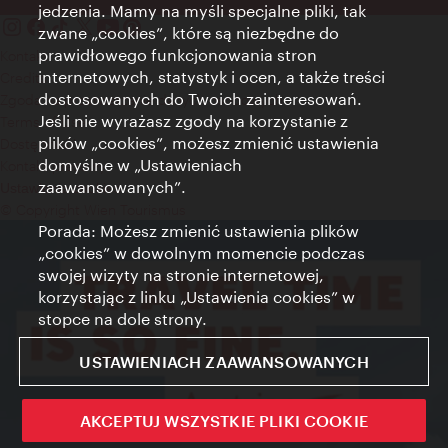
jedzenia. Mamy na myśli specjalne pliki, tak
zwane „cookies”, które są niezbędne do
prawidłowego funkcjonowania stron
Kontakt
internetowych, statystyk i ocen, a także treści
Credits
dostosowanych do Twoich zainteresowań.
Zgoda na przetwarzanie danych osobowych
Jeśli nie wyrażasz zgody na korzystanie z
Terms of Use
plików „cookies”, możesz zmienić ustawienia
Dostępność
domyślne w „Ustawieniach
Kontakt prasowy
zaawansowanych”.
Ustawienia cookies
© Copyright Wien Tourismus
Porada: Możesz zmienić ustawienia plików
„cookies” w dowolnym momencie podczas
swojej wizyty na stronie internetowej,
korzystając z linku „Ustawienia cookies” w
stopce na dole strony.
USTAWIENIACH ZAAWANSOWANYCH
AKCEPTUJ WSZYSTKIE PLIKI COOKIE