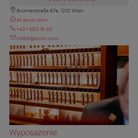
Brünnerstraße 67a, 1210 Wien
all.accor.com
+43 1 603 16 40
hb8i6@accor.com
Wyposażenie