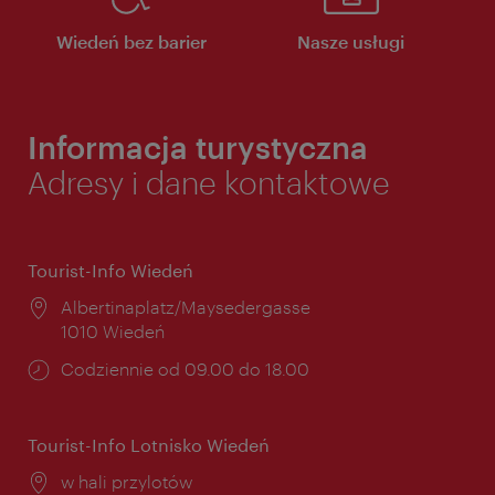
Wiedeń bez barier
Nasze usługi
Informacja turystyczna
Adresy i dane kontaktowe
Tourist-Info Wiedeń
Miejsce:
Albertinaplatz/Maysedergasse
1010 Wiedeń
Godziny
Codziennie od 09.00 do 18.00
otwarcia:
Tourist-Info Lotnisko Wiedeń
Miejsce:
w hali przylotów