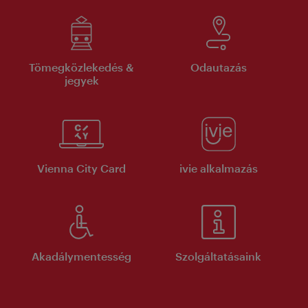
Tömegközlekedés &
Odautazás
jegyek
Vienna City Card
ivie alkalmazás
Akadálymentesség
Szolgáltatásaink