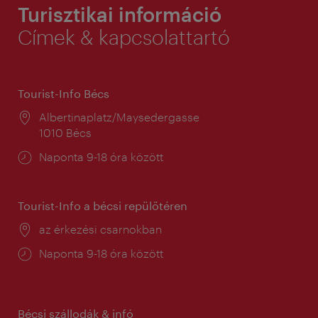
Turisztikai információ
Címek & kapcsolattartó
Tourist-Info Bécs
Helyszín:
Albertinaplatz/Maysedergasse
1010 Bécs
Nyitva
Naponta 9-18 óra között
tartás:
Tourist-Info a bécsi repülőtéren
Helyszín:
az érkezési csarnokban
Nyitva
Naponta 9-18 óra között
tartás:
Bécsi szállodák & infó