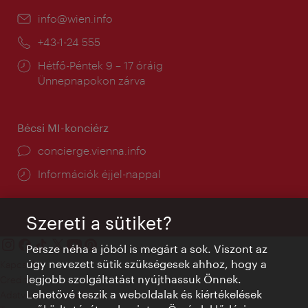
E-
info@wien.info
mail:
Telefon:
+43-1-24 555
Nyitva
Hétfő-Péntek 9 – 17 óráig
tartás:
Ünnepnapokon zárva
Bécsi MI-konciérz
concierge.vienna.info
Információk éjjel-nappal
Szereti a sütiket?
Persze néha a jóból is megárt a sok. Viszont az
úgy nevezett sütik szükségesek ahhoz, hogy a
Kapcsolat
legjobb szolgáltatást nyújthassuk Önnek.
Credits
Lehetővé teszik a weboldalak és kiértékelések
Adatvédelmi nyilatkozat