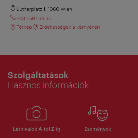
Lutherplatz 1, 1060 Wien
+43 1 597 34 30
Térkép
Érdekességek a környéken
Szolgáltatások
Hasznos információk
Látnivalók A-tól Z-ig
Események