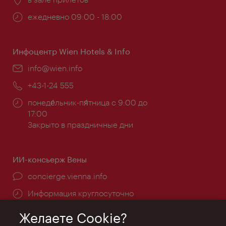
Часы
ежедневно 09:00 - 18:00
работы:
Инфоцентр Wien Hotels & Info
Эл.
info@wien.info
почта:
Телефон:
+43-1-24 555
Часы
понеде́льник-пя́тница с 9:00 до
работы:
17:00
Закрыто в праздничные дни
ИИ-консьерж Вены
concierge.vienna.info
Информация круглосуточно
Желаете Cookie?