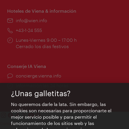
apertura:
Hoteles de Viena & información
e-
info@wien.info
mail:
Teléfono:
+43-1-24 555
Horarios
Lunes-Viernes 9:00 – 17:00 h
de
Cerrado los días festivos
apertura:
Conserje IA Viena
concierge.vienna.info
Información las 24 horas
¿Unas galletitas?
No queremos darle la lata. Sin embargo, las
cookies son necesarias para proporcionarte el
mejor servicio posible y para permitir el
funcionamiento de los sitios web y las
Contacto