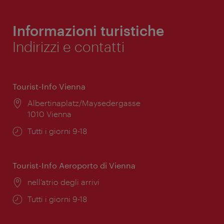
Informazioni turistiche
Indirizzi e contatti
Tourist-Info Vienna
Posizione:
Albertinaplatz/Maysedergasse
1010 Vienna
Orari
Tutti i giorni 9-18
di
apertura:
Tourist-Info Aeroporto di Vienna
Posizione:
nell’atrio degli arrivi
Orari
Tutti i giorni 9-18
di
apertura: