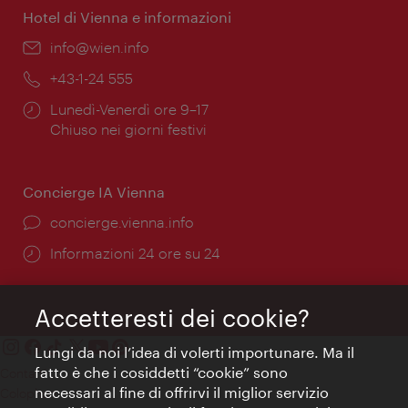
Hotel di Vienna e informazioni
Email:
info@wien.info
Telefono:
+43-1-24 555
Orari
Lunedì-Venerdì ore 9–17
di
Chiuso nei giorni festivi
apertura:
Concierge IA Vienna
Ort:
concierge.vienna.info
Öffnungszeiten:
Informazioni 24 ore su 24
Accetteresti dei cookie?
Lungi da noi l’idea di volerti importunare. Ma il
fatto è che i cosiddetti “cookie” sono
Contatti
necessari al fine di offrirvi il miglior servizio
Colophon