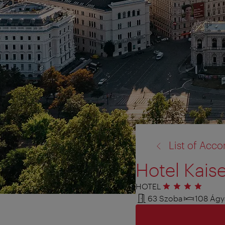
vissza
List of Ac
a:
Hotel Kaise
HOTEL
4 csillag
63 Szoba
108 Ágy