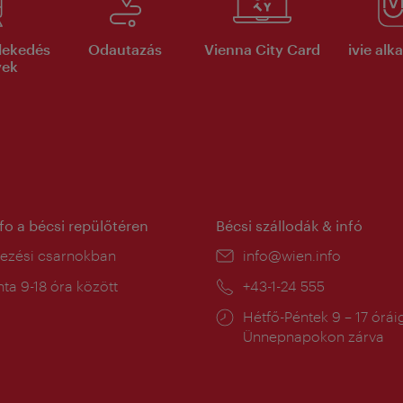
lekedés
Odautazás
Vienna City Card
ivie al
yek
nfo a bécsi repülőtéren
Bécsi szállodák & infó
ín:
kezési csarnokban
E-
info@wien.info
mail:
a
ta 9-18 óra között
Telefon:
+43-1-24 555
:
Nyitva
Hétfő-Péntek 9 – 17 órái
tartás:
Ünnepnapokon zárva