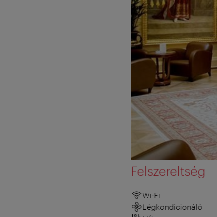
Felszereltség
Wi-Fi
Légkondicionáló