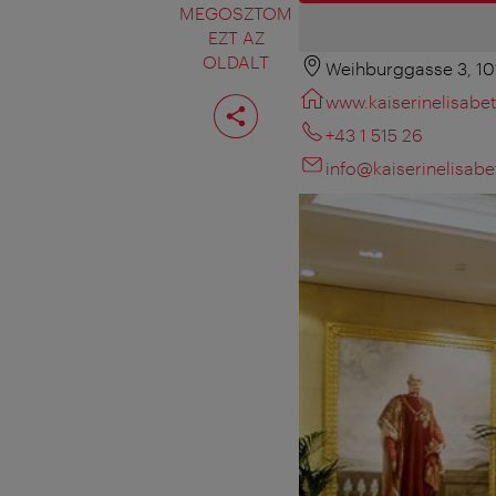
MEGOSZTOM
EZT AZ
OLDALT
Weihburggasse 3, 1
Oldal
www.kaiserinelisabet
megosztása
+43 1 515 26
info@kaiserinelisabe