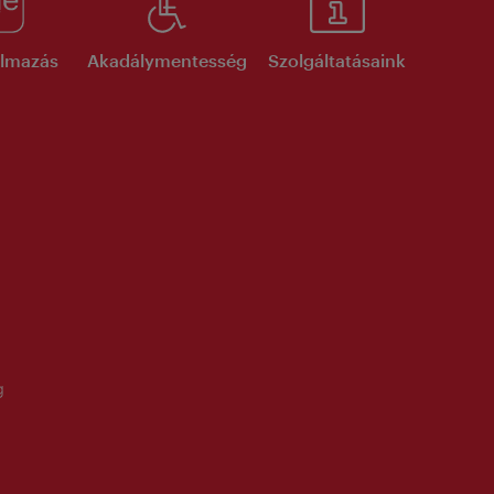
kalmazás
Akadálymentesség
Szolgáltatásaink
g