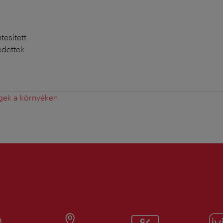
esített
edettek
gek a környéken