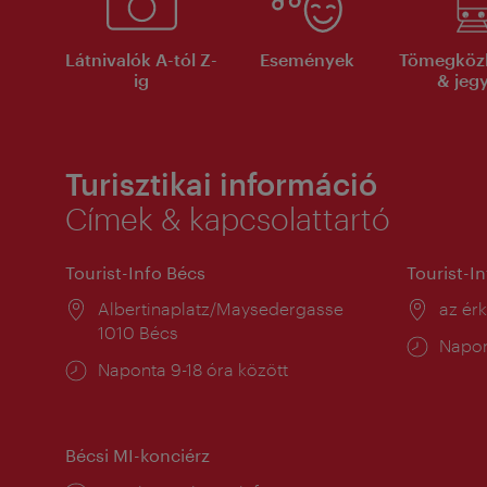
Látnivalók A-tól Z-
Események
Tömegköz
ig
& jeg
Turisztikai információ
Címek & kapcsolattartó
Tourist-Info Bécs
Tourist-I
Helyszín:
Albertinaplatz/Maysedergasse
Helysz
az ér
1010 Bécs
Nyitv
Napon
Nyitva
Naponta 9-18 óra között
tartás
tartás:
Bécsi MI-konciérz