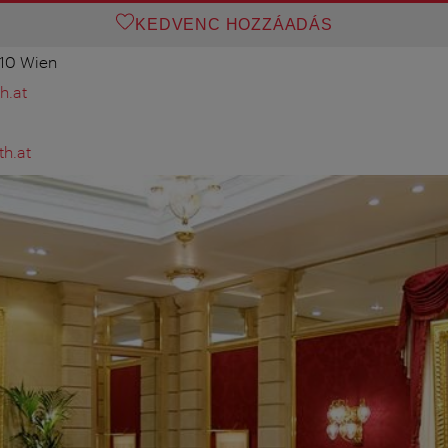
KEDVENC HOZZÁADÁS
010 Wien
h.at
th.at