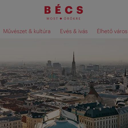
Művészet & kultúra
Evés & ivás
Élhető város
Keresési találatok megjelenítése a té