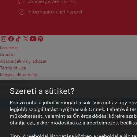
concierge.vienna.info
Információk éjjel-nappal
Kapcsolat
Credits
Adatvédelmi nyilatkozat
Terms of Use
Megközelíthetőség
Sajtókapcsolat
Sütik beállítása
Szereti a sütiket?
© Copyright WienTourismus
Persze néha a jóból is megárt a sok. Viszont az úgy ne
legjobb szolgáltatást nyújthassuk Önnek. Lehetővé tesz
működtetését, valamint az Ön érdeklődési köreire szab
óhajtja ezt, akkor módosítsa az alapértelmezett beállítá
Tipp: A weboldal látogatása közben a weboldal alján talá