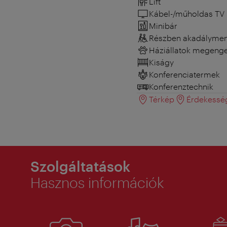
Lift
Kábel-/műholdas TV
Minibár
Részben akadályment
Háziállatok megeng
Kiságy
Konferenciatermek
Konferenztechnik
Térkép
Érdekessé
Szolgáltatások
Hasznos információk