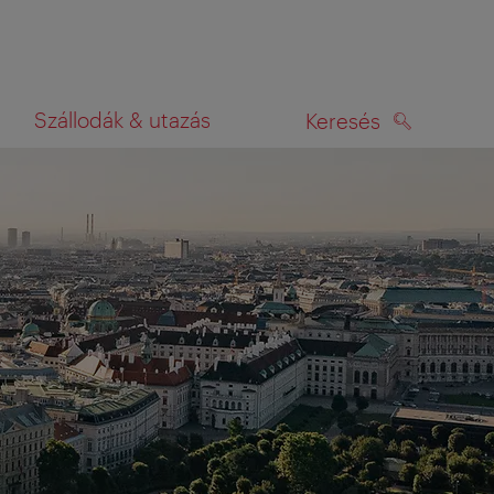
Szállodák & utazás
Keresés
KERESÉS
rképen