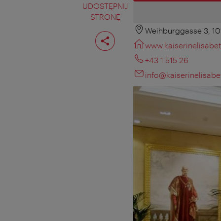
UDOSTĘPNIJ
STRONĘ
Weihburggasse 3, 1
Podziel
stronę
www.kaiserinelisabet
+43 1 515 26
info@kaiserinelisabe