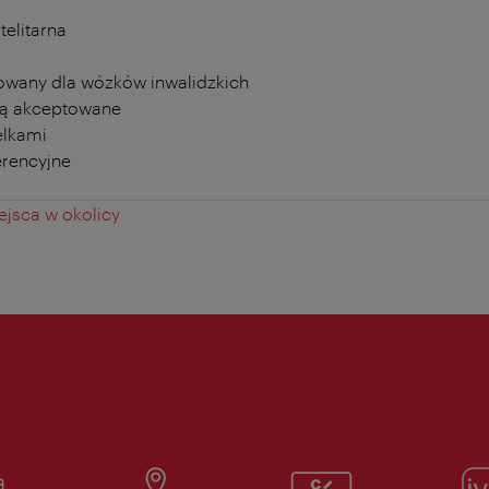
telitarna
owany dla wózków inwalidzkich
ą akceptowane
elkami
erencyjne
jsca w okolicy