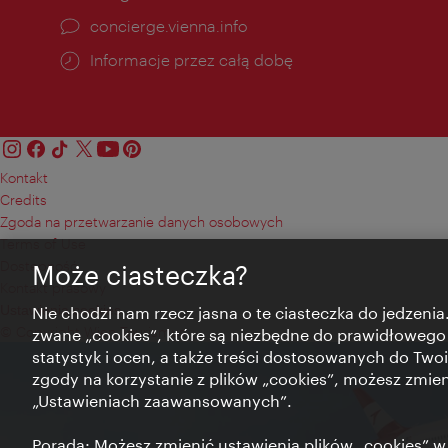
concierge.vienna.info
Informacje przez całą dobę
Kontakt
Credits
Zgoda na przetwarzanie danych osobowych
Terms of Use
Dostępność
Może ciasteczka?
Kontakt prasowy
Ustawienia cookies
Nie chodzi nam rzecz jasna o te ciasteczka do jedzenia.
© Copyright Wien Tourismus
zwane „cookies”, które są niezbędne do prawidłowego
statystyk i ocen, a także treści dostosowanych do Twoi
zgody na korzystanie z plików „cookies”, możesz zmie
„Ustawieniach zaawansowanych”.
Porada: Możesz zmienić ustawienia plików „cookies”