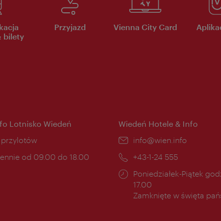
kacja
Przyjazd
Vienna City Card
Aplikac
 bilety
nfo Lotnisko Wiedeń
Wiedeń Hotele & Info
ce:
i przylotów
E-
info@wien.info
mail:
ny
ennie od 09.00 do 18.00
Telefon:
+43-1-24 555
cia:
Godziny
Poniedziałek-Piątek godz
otwarcia:
17.00
Zamknięte w święta pa