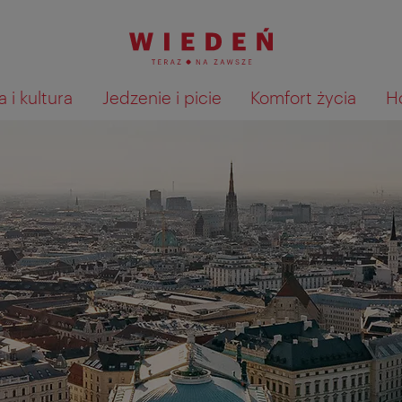
 i kultura
Jedzenie i picie
Komfort życia
H
Pokaż na mapie wyniki wyszu