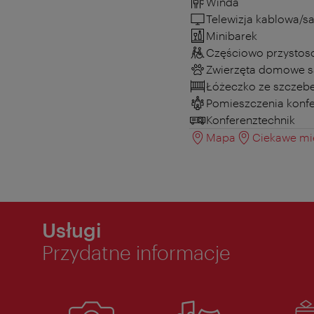
Winda
Telewizja kablowa/sa
Minibarek
Częściowo przystos
Zwierzęta domowe s
Łóżeczko ze szczeb
Pomieszczenia konf
Konferenztechnik
Mapa
Ciekawe mie
Usługi
Przydatne informacje