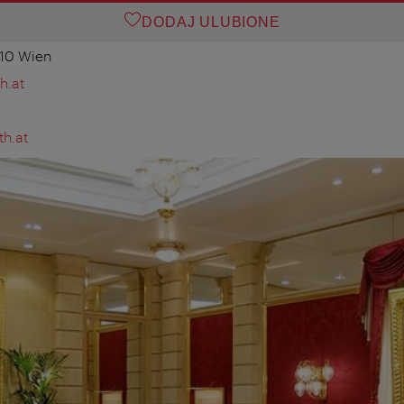
DODAJ ULUBIONE
010 Wien
h.at
th.at