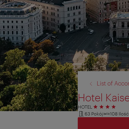
powrót
List of Ac
do:
Hotel Kaise
HOTEL
4 gwiazdki
63 Pokój
108 Ilość