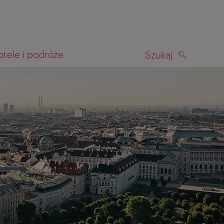
otele i podróże
Szukaj
SZUKAJ
kiwania