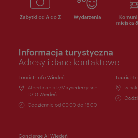
Zabytki od A do Z
Wydarzenia
Komuni
miejska &
Informacja turystyczna
Adresy i dane kontaktowe
Tourist-Info Wiedeń
Tourist-I
Miejsce:
Albertinaplatz/Maysedergasse
Miejs
w hal
1010 Wiedeń
Godzi
Codzi
Godziny
Codziennie od 09.00 do 18.00
otwar
otwarcia:
Concierge AI Wiedeń