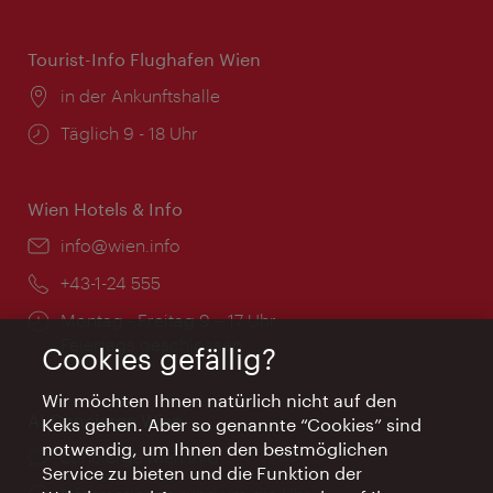
Tourist-Info Flughafen Wien
Ort:
in der Ankunftshalle
Öffnungszeiten:
Täglich 9 - 18 Uhr
Wien Hotels & Info
Email:
info@wien.info
Telefon:
+43-1-24 555
Öffnungszeiten:
Montag - Freitag 9 – 17 Uhr
Feiertags geschlossen
Cookies gefällig?
Wir möchten Ihnen natürlich nicht auf den
AI Concierge Wien
Keks gehen. Aber so genannte “Cookies” sind
notwendig, um Ihnen den bestmöglichen
Ort:
concierge.wien.info
Service zu bieten und die Funktion der