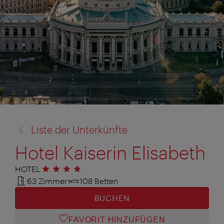
Zurück
Liste der Unterkünfte
zu:
Hotel Kaiserin Elisabeth
HOTEL
4 Sterne
63 Zimmer
108 Betten
BUCHEN
FAVORIT HINZUFÜGEN