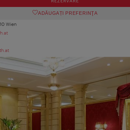
REZERVARE
ADĂUGAȚI PREFERINŢA
010 Wien
h.at
th.at