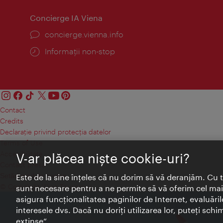
Concierge IA Viena
concierge.vienna.info
Informații non-stop
Contact
Credits
Declaraţie privind protecţia datelor
Terms of Use
Accesibilitate
V-ar plăcea nişte cookie-uri?
Contact presa
Setări module cookie
Este de la sine înţeles că nu dorim să vă deranjăm. Cu 
© Copyright Wien Tourismus
sunt necesare pentru a ne permite să vă oferim cel mai 
asigura funcţionalitatea paginilor de Internet, evaluăril
interesele dvs. Dacă nu doriţi utilizarea lor, puteţi schi
extinse“.