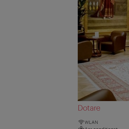
Dotare
WLAN
Aer condiționat