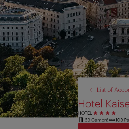
înapoi
List of Ac
la:
Hotel Kaise
HOTEL
4 stele
63 Cameră
108 Pa