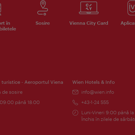
rt în
Sosire
Vienna City Card
Aplicaţ
iletele
 turistice - Aeroportul Viena
Wien Hotels & Info
:
a de sosire
E-
info@wien.info
mail:
am:
c 09:00 până 18:00
Telefon:
+43-1-24 555
Program:
Luni-Vineri 9:00 până la
Închis în zilele de sărbăt