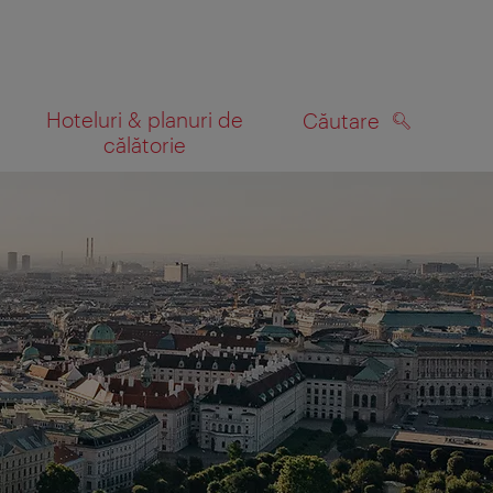
Hoteluri & planuri de
Căutare
călătorie
CĂUTARE
 hartă