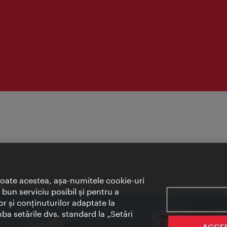
toate acestea, aşa-numitele cookie-uri
bun serviciu posibil şi pentru a
or şi conţinuturilor adaptate la
mba setările dvs. standard la „Setări
ACCE