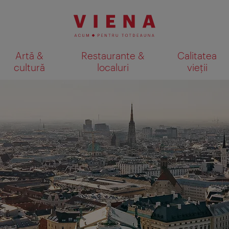
Artă &
Restaurante &
Calitatea
cultură
localuri
vieții
Afişare rezultate căutare pe