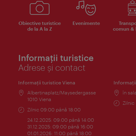
Obiective turistice
Evenimente
Transpo
de la A la Z
comun & b
Informații turistice
Adrese și contact
Informaţii turistice Viena
Informaţii
Locul:
Albertinaplatz/Maysedergasse
Locul
în sal
1010 Viena
Progr
Zilni
Program:
Zilnic 09:00 până 18:00
24.12.2025: 09:00 până 14:00
31.12.2025: 09:00 până 16:00
01.01.2026: 11:00 până 18:00