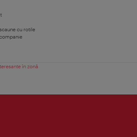
t
scaune cu rotile
 companie
teresante în zonă