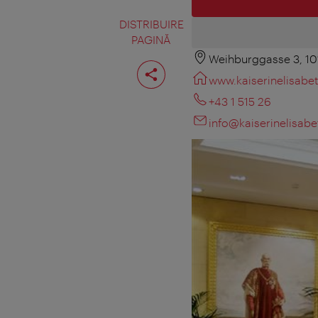
DISTRIBUIRE
PAGINĂ
Weihburggasse 3, 1
Distribuiţi
pagina
www.kaiserinelisabet
+43 1 515 26
info@kaiserinelisabe