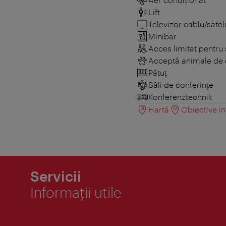
Lift
Televizor cablu/sateli
Minibar
Acces limitat pentru 
Acceptă animale de
Pătuţ
Săli de conferințe
Konferenztechnik
Hartă
Obiective in
Servicii
Informaţii utile