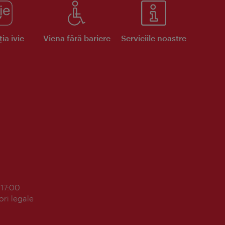
ia ivie
Viena fără bariere
Serviciile noastre
 17:00
ori legale