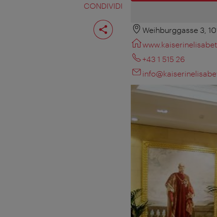
CONDIVIDI
Condividi
pagina
Weihburggasse 3, 1
www.kaiserinelisabet
+43 1 515 26
info@kaiserinelisabe