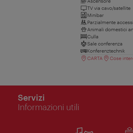
Ascensore
TV via cavo/satellite
Minibar
Parzialmente accessib
Animali domestici 
Culla
Sale conferenza
Konferenztechnik
CARTA
Cose inter
Servizi
Informazioni utili