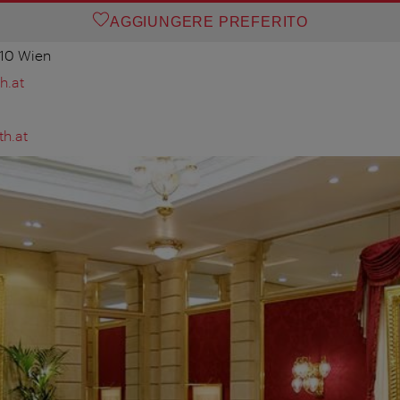
AGGIUNGERE PREFERITO
010 Wien
h.at
th.at