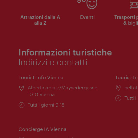
Attrazioni dalla A
Eventi
Trasporti 
alla Z
& bigli
Informazioni turistiche
Indirizzi e contatti
Tourist-Info Vienna
Tourist-I
Posizione:
Albertinaplatz/Maysedergasse
Posiz
nell’at
1010 Vienna
Orari
Tutti i
Orari
Tutti i giorni 9-18
di
di
apert
apertura:
Concierge IA Vienna