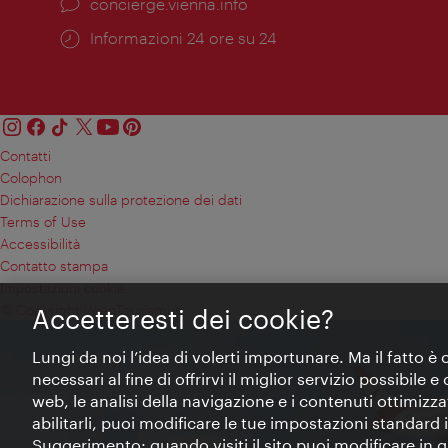
Ort:
concierge.vienna.info
Öffnungszeiten:
Informazioni 24 ore su 24
Contatti
Colophon
Dichiarazione sulla protezione dei dati
Terms of Use
Accessibilità
Contatto stampa
Impostazioni cookie
© Copyright WienTourismus
Accetteresti dei cookie?
Lungi da noi l’idea di volerti importunare. Ma il fatto è
necessari al fine di offrirvi il miglior servizio possibile
web, le analisi della navigazione e i contenuti ottimizzat
abilitarli, puoi modificare le tue impostazioni standard
Suggerimento: quando visiti il sito puoi modificare in