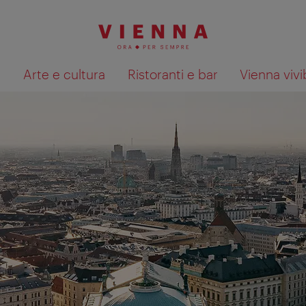
à
Arte e cultura
Ristoranti e bar
Vienna vivi
Mostra i risultati della ricerca su