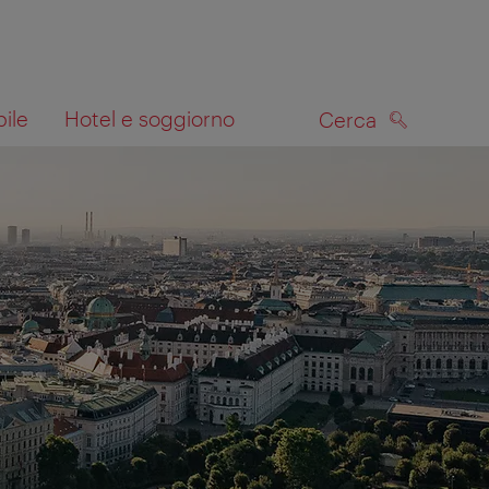
bile
Hotel e soggiorno
Cerca
CERCA
lla mappa