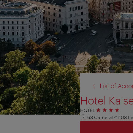
torna
List of Ac
a:
Hotel Kaise
HOTEL
4 stelle
63 Camera
108 Le