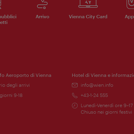
pubblici
Arrivo
Vienna City Card
App 
etti
nfo Aeroporto di Vienna
Hotel di Vienna e informazi
ione:
rio degli arrivi
Email:
info@wien.info
 giorni 9-18
Telefono:
+43-1-24 555
Orari
Lunedì-Venerdì ore 9–17
ura:
di
Chiuso nei giorni festivi
apertura: