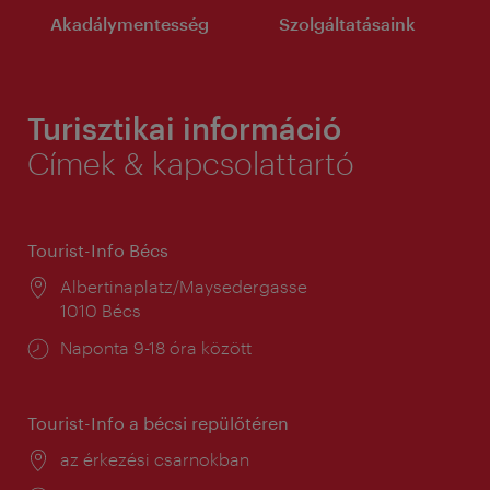
Akadálymentesség
Szolgáltatásaink
Turisztikai információ
Címek & kapcsolattartó
Tourist-Info Bécs
Helyszín:
Albertinaplatz/Maysedergasse
1010 Bécs
Nyitva
Naponta 9-18 óra között
tartás:
Tourist-Info a bécsi repülőtéren
Helyszín:
az érkezési csarnokban