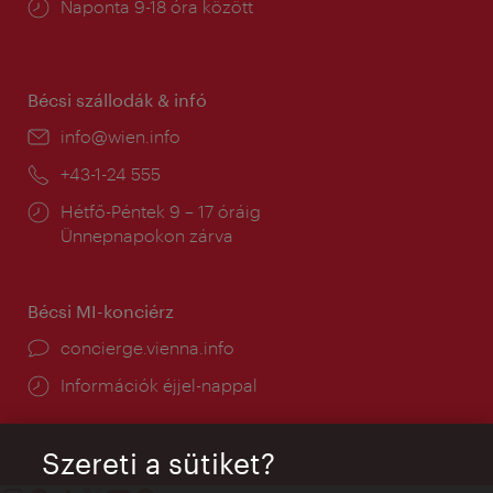
Nyitva
Naponta 9-18 óra között
tartás:
Bécsi szállodák & infó
E-
info@wien.info
mail:
Telefon:
+43-1-24 555
Nyitva
Hétfő-Péntek 9 – 17 óráig
tartás:
Ünnepnapokon zárva
Bécsi MI-konciérz
concierge.vienna.info
Információk éjjel-nappal
Szereti a sütiket?