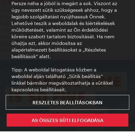
Persze néha a jóból is megárt a sok. Viszont az
úgy nevezett sütik szükségesek ahhoz, hogy a
Kapcsolat
legjobb szolgáltatást nyújthassuk Önnek.
Credits
Lehetővé teszik a weboldalak és kiértékelések
Adatvédelmi nyilatkozat
működtetését, valamint az Ön érdeklődési
Terms of Use
köreire szabott tartalom biztosítását. Ha nem
Megközelíthetőség
óhajtja ezt, akkor módosítsa az
Sajtókapcsolat
alapértelmezett beállításokat a „Részletes
Sütik beállítása
beállítások“ alatt.
© Copyright WienTourismus
Tipp: A weboldal látogatása közben a
weboldal alján található „Sütik beállítás”
linkkel bármikor megváltoztathatja a sütikkel
kapcsolatos beállításait.
RESZLETES BEÁLLÍTÁSOKBAN
AS ÖSSZES SÜTI ELFOGADÁSA