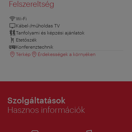
Felszereltség
Wi-Fi
Kábel-/műholdas TV
Tanfolyami és képzési ajánlatok
Etetőszék
Konferenztechnik
Térkép
Érdekességek a környéken
Szolgáltatások
Hasznos információk