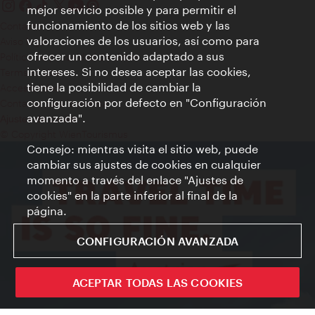
mejor servicio posible y para permitir el
funcionamiento de los sitios web y las
Contacto
valoraciones de los usuarios, así como para
Aviso legal
ofrecer un contenido adaptado a sus
Política de privacidad de datos
intereses. Si no desea aceptar las cookies,
Terms of Use
tiene la posibilidad de cambiar la
Accesibilidad
configuración por defecto en "Configuración
Contacto para la prensa
avanzada".
Ajustes de cookie
© Copyright WienTourismus
Consejo: mientras visita el sitio web, puede
cambiar sus ajustes de cookies en cualquier
momento a través del enlace "Ajustes de
cookies" en la parte inferior al final de la
página.
CONFIGURACIÓN AVANZADA
ACEPTAR TODAS LAS COOKIES