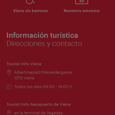
Viena sin barreras
Nuestros servicios
Información turística
Direcciones y contacto
Tourist-Info Viena
Lugar:
Albertinaplatz/Maysedergasse
1010 Viena
Horarios
Todos los días 09:00 - 18:00 h
de
apertura:
Tourist-Info Aeropuerto de Viena
Lugar:
en la terminal de llegadas